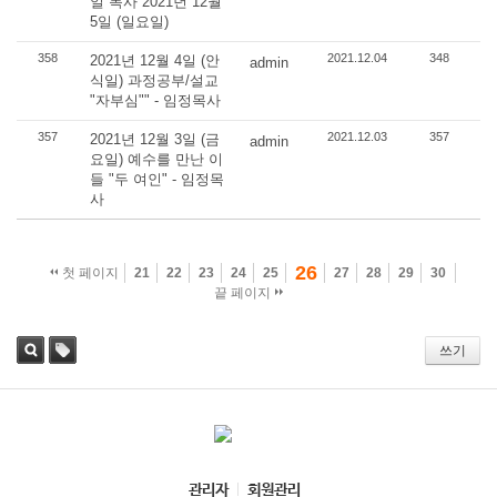
일 목사 2021년 12월
5일 (일요일)
358
2021.12.04
348
2021년 12월 4일 (안
admin
식일) 과정공부/설교
"자부심"" - 임정목사
357
2021.12.03
357
2021년 12월 3일 (금
admin
요일) 예수를 만난 이
들 "두 여인" - 임정목
사
26
첫 페이지
21
22
23
24
25
27
28
29
30
끝 페이지
쓰기
검
태그
색
관리자
회원관리