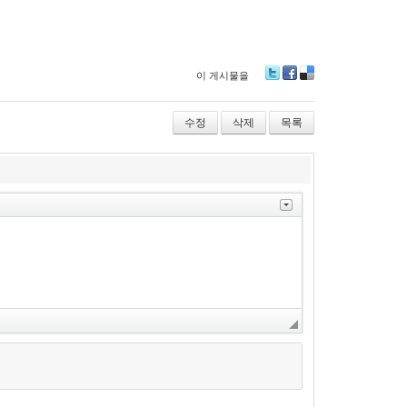
이 게시물을
Tw
Fa
De
itte
ce
lici
r
bo
ou
수정
삭제
목록
ok
s