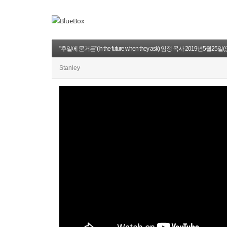
"후일에 묻거든"(In the future when they ask) 임정 목사 2019년5월25일
Stanley