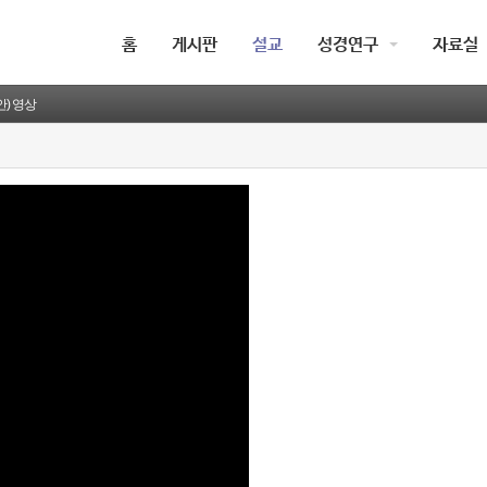
홈
게시판
설교
성경연구
자료실
(안) 영상