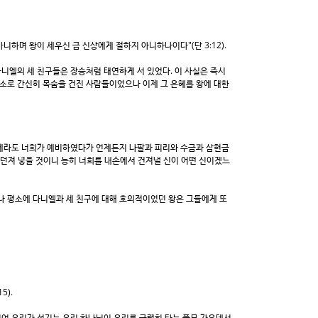
하며 왕이 세우신 금 신상에게 절하지 아니하나이다"(단 3:12).
니엘의 세 친구들은 장승처럼 태연하게 서 있었다. 이 사실은 즉시
소로 간신히 목숨을 건진 사람들이었으나 이제 그 은혜를 왕에 대한
이제라도 너희가 예비하였다가 언제든지 나팔과 피리와 수금과 삼현금
 던져 넣을 것이니 능히 너희를 내손에서 건져낼 신이 어떤 신이겠느
나 평소에 다니엘과 세 친구에 대해 호의적이었던 왕은 그들에게 또
5).
이여 우리가 섬기는 우리 하나님이 우리를 극렬히 타는 풀무 가운데서