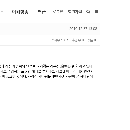
예배방송
헌금
로그인
회원가입
2010.12.27 13:08
조회 수
1367
추천 수
0
댓글
0
心)과 자신의 품위와 인격을 지키려는 자존심(自尊心)을 가지고 있다.
정하고 존경하는 표현인 예배를 부인하고 거절할 때는 이러한 인간의
사단의 종교인 것이다. 사람이 하나님을 부인하면 자신이 곧 하나님이