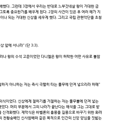
배했다. 그런데 3장에서 우리는 반대로 느부갓네살 왕이 거대한 금
토록 중요한가를 배우게 된다. 2장의 사건이 있은 후 여러 해가 지
트)이나 되는 거대한 신상을 세우게 했다. 그리고 국립 관현악단을 초청
에 서니라" (단 3:3).
그러나 왕의 수석 고문이었던 다니엘은 왕이 허락한 어떤 사유로 불참
절하지 아니하는 자는 즉시 극렬히 타는 풀무에 던져 넣으리라 하매"
 의식이었다. 신상에게 절하기를 거절하는 자는 풀무불에 던져 넣는
했었다. 머리 부분에서 그의 나라가 끝난다는 해석을 그는 그대로 받
을 신격화했다. 제막식은 바벨론의 흉몽을 길몽으로 바꾸기 위한 화려
의 천황숭배인 신사참배와 같은 목적으로 인간의 신앙 양심을 짓밟는