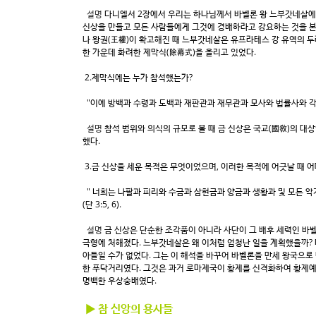
설명
다니엘서 2장에서 우리는 하나님께서 바벨론 왕 느부갓네살에게
신상을 만들고 모든 사람들에게 그것에 경배하라고 강요하는 것을 본다
나 왕권(王權)이 확고해진 때 느부갓네살은 유프라테스 강 유역의 두라
한 가운데 화려한 제막식(除幕式)을 올리고 있었다.
2.제막식에는 누가 참석했는가?
"이에 방백과 수령과 도백과 재판관과 재무관과 모사와 법률사와 각 도
설명
참석 범위와 의식의 규모로 볼 때 금 신상은 국교(國敎)의 대
했다.
3.금 신상을 세운 목적은 무엇이었으며, 이러한 목적에 어긋날 때 
" 너희는 나팔과 피리와 수금과 삼현금과 양금과 생황과 및 모든 악
(단 3:5, 6).
설명
금 신상은 단순한 조각품이 아니라 사단이 그 배후 세력인 바
극형에 처해졌다. 느부갓네살은 왜 이처럼 엄청난 일을 계획했을까? 
아들일 수가 없었다. 그는 이 해석을 바꾸어 바벨론을 만세 왕국으로
한 푸닥거리였다. 그것은 과거 로마제국이 황제를 신격화하여 황제예
명백한 우상숭배였다.
▶ 참 신앙의 용사들