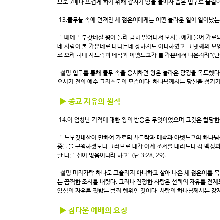
므로 7배나 뜨겁게 하기 위해 갑자기 양을 늘이자 좁은 입구로 불길이
13.풀무불 속에 던져진 세 젊은이에게는 어떤 놀라운 일이 일어났는
" 때에 느부갓네살 왕이 놀라 급히 일어나서 모사들에게 물어 가로되
네 사람이 불 가운데로 다니는데 상하지도 아니하였고 그 넷째의 모양
로 오라 하매 사드락과 메삭과 아벳느고가 불 가운데서 나온지라"(단 3:
설명
입구를 통해 풀무 속을 응시하던 왕은 놀라운 광경을 목도했다.
오시기 전의 예수 그리스도의 모습이다. 하나님께서는 당신을 섬기기
▶ 종교 자유의 원칙
14.이 엄청난 기적에 대한 왕의 반응은 무엇이었으며 그것은 합당한
" 느부갓네살이 말하여 가로되 사드락과 메삭과 아벳느고의 하나님을
종들을 구원하셨도다 그러므로 내가 이제 조서를 내리노니 각 백성과
할 다른 신이 없음이니라 하고" (단 3:28, 29).
설명
머리카락 하나도 그슬리지 아니하고 살아 나온 세 젊은이를 목
는 끔찍한 조서를 내렸다. 그러나 진정한 사랑은 선택의 자유를 전제
양심의 자유를 짓밟는 범죄 행위인 것이다. 사랑의 하나님께서는 강제
▶ 참다운 예배의 요청