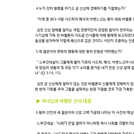
4.누가 감히 왕명을 어기고 금 신상에 경배하기를 거절했는가?
"이제 몇 유다 사람 사드락과 메삭과 아벳느고는 왕이 세워 바벨론 
설명
신상 참배를 알리는 국립 관현악단의 장엄한 음악이 연주되는 
시기심에 가득 찬 바벨론의 지도급 인사들에 의해 왕에게 보고되었다
충성을 빙자하여 이렇게 배신으로 갚은 것이다. 사단이 조종하는 인
5.세 젊은이의 뜻밖의 행동에 대한 왕의 반응은 어떠했는가?
" 느부갓네살이 그들에게 물어 가로되 사드락, 메삭, 아벳느고야 
과 양금과 생황과 및 모든 악기 소리를 듣거든 내가 만든 신상 앞에
냐" (단 3:14, 15).
설명
금 신상에게 절하지 않는 것은 바벨론의 신들에게 경배하지 않
한 번의 기회를 주어 그들을 설득하는 한편 거절할 경우 가장 가혹한
▶ 하나님과 바벨론 신의 대결
6.왕의 선언과 세 젊은이의 신앙 고백 가운데 나타난 이 사건의 핵
느부갓네살 : "너희가 만일 절하지 아니하면 즉시 너희를 극렬히 타는 
세 젊은이 : "사드락과 메삭과 아벳느고가 왕에게 대답하여 가로되