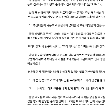
능히 건져내시겠고 왕의 손에서도 건져 내시리이다" (단 3:16, 17).
설명
금 신상의 제막식에서 엎드려 절하는 문제는 단순한 의식상의 
는 최고의 주제와 사람이 어느 신에게 최선의 예배를 드려야 하는지
7.느부갓네살이 죽음으로 위협하며 경배를 강요한 바벨론의 신은 
해답
바벨론의 주신(主神)의 칭호는 "벨"(Bel)로서 이름은 마르둑(M
메소포타미아 지방에 살 게 한 창조의 신으로 자신의 보좌는 북극 하늘
8.다니엘과 세 친구가 섬기는 "우리 하나님"은 어떠한 하나님이신가
해답
신구약 성경에 나타난 여호와 하나님께서는 우주와 세상의 모든
구원하기 위하여 하나님의 아들을 보내셨는데 그분이 바로 신약 성경
확실해졌다.
9.유대인 세 젊은이는 왜 금 신상에게 절하는 일을 거부했으며 하
"그가 큰 음성으로 가로되 하나님을 두려워하며 그에게 영광을 돌리라
"너는 나 외에는 다른 신들을 네게 있게 말지니라 너를 위하여 새긴 우상
설명
부모는 아무나 되는 것이 아니다. 부모와 자식은 생명을 주고
경을 받기에 합당한 존재인 것이다. 그처럼 아무나 하나님이 되는 것