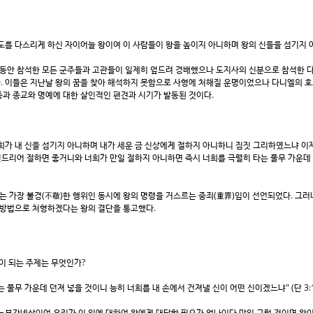
도를 다스리게 하신 자이어늘 왕이여 이 사람들이 왕을 높이지 아니하며 왕의 신들을 섬기지 아니
동안 참석한 모든 군주들과 고관들이 일제히 엎드려 경배했으나 도지사의 신분으로 참석한 다
. 이들은 지난날 왕의 꿈을 찾아 해석하지 못함으로 사형에 처해질 운명이었으나 다니엘의 호
종과 종교와 명예에 대한 살인적인 편견과 시기가 발동된 것이다.
너희가 내 신을 섬기지 아니하며 내가 세운 금 신상에게 절하지 아니하니 짐짓 그리하였느냐 
 엎드리어 절하면 좋거니와 너희가 만일 절하지 아니하면 즉시 너희를 극렬히 타는 풀무 가운데
는 가장 불경(不敬)한 행위인 동시에 왕의 명령을 거스르는 중죄(重罪)임이 선언되었다. 그러
 방법으로 처형하겠다는 왕의 결단을 통고했다.
심이 되는 주제는 무엇인가?
풀무 가운데 던져 넣을 것이니 능히 너희를 내 손에서 건져낼 신이 어떤 신이겠느냐" (단 3:1
 느부갓네살이여 우리가 이 일에 대하여 왕에게 대답할 필요가 없나이다 만일 그럴 것이면 왕