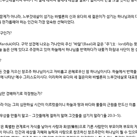
문제가 아니라, 느부갓네살이 섬기는 바벨론의 신과 유다의 세 젊은이가 섬기는 하나님과의 
를 판가름해야 하는 인간의 가장 엄숙한 선택이었다.
누구인가?
arduk)이다. 구약 성경에 나오는 가나안의 주신 "바알"(Baal)과 같은 "주"(主 · lord
 높은 산에 있다고 주장하고 있어 하늘에서 하나님을 반역하다가 내쫓겨 마침내 사단이 된 성경의
?
 것을 지으신 창조주 하나님이시고 자비롭고 은혜로우신 참 하나님이시다. 하늘에서 반역을 
에 나타난 예수 그리스도이시다. 이리하여 유다의 세 젊은이와 바벨론의 느부갓네살로 대표된
나님만 경배하기로 작정했는가?
 이는 그의 심판하실 시간이 이르렀음이니 하늘과 땅과 바다와 물들의 근원을 만드신 이를 경배
을 만들지 말고··· 그것들에게 절하지 말며 그것들을 섬기지 말라"(출 20:3~5).
받은 특별한 관계로서 자식을 낳아서 사랑과 희생(犧牲)으로 기른 사람만이 부모이며 부모의 
이 아니다. 인간과 세상을 지혜와 능력과 사랑으로 창조하신 창조주만이 하나님이 될 수 있으