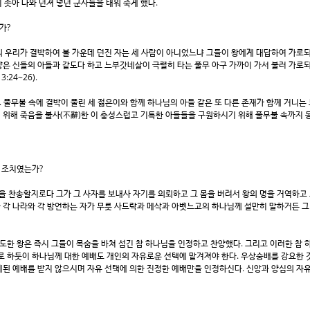
 솟아 나와 던져 넣던 군사들을 태워 죽게 했다.
가?
 우리가 결박하여 불 가운데 던진 자는 세 사람이 아니었느냐 그들이 왕에게 대답하여 가로되
은 신들의 아들과 같도다 하고 느부갓네살이 극렬히 타는 풀무 아구 가까이 가서 불러 가로되
24~26).
 풀무불 속에 결박이 풀린 세 젊은이와 함께 하나님의 아들 같은 또 다른 존재가 함께 거니는 
 위해 죽음을 불사(不辭)한 이 충성스럽고 기특한 아들들을 구원하시기 위해 풀무불 속까지 
 조치였는가?
 찬송할지로다 그가 그 사자를 보내사 자기를 의뢰하고 그 몸을 버려서 왕의 명을 거역하고 
 각 나라와 각 방언하는 자가 무릇 사드락과 메삭과 아벳느고의 하나님께 설만히 말하거든 그
도한 왕은 즉시 그들이 목숨을 바쳐 섬긴 참 하나님을 인정하고 찬양했다. 그리고 이러한 참
로 하듯이 하나님께 대한 예배도 개인의 자유로운 선택에 맡겨져야 한다. 우상숭배를 강요한 
된 예배를 받지 않으시며 자유 선택에 의한 진정한 예배만을 인정하신다. 신앙과 양심의 자유