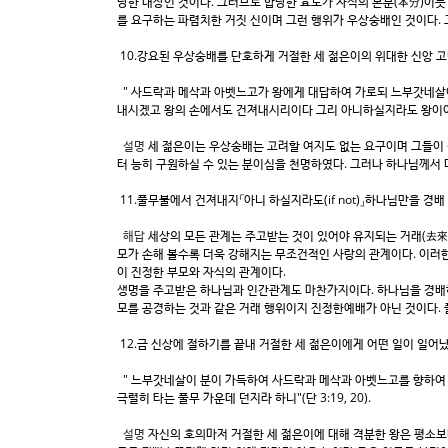
당한 대상인 것이다. 그러므로 합당한 효도가 자식의 본분(本分)이
를 요구하는 파렴치한 거짓 신이며 그런 행위가 우상숭배인 것이다. 
10.강요된 우상숭배를 단호하게 거절한 세 젊은이의 위대한 신앙 
" 사드락과 메삭과 아벳느고가 왕에게 대답하여 가로되 느부갓네살이
내시겠고 왕의 손에서도 건져내시리이다 그리 아니하실지라도 왕이여 우
설명
세 젊은이는 우상숭배는 고려할 여지도 없는 요구이며 그들이
터 능히 구원하실 수 있는 분이심을 천명하였다. 그러나 하나님께서
11.풀무불에서 건져내지「아니 하실지라도(if not)」하나님만을 경
해답
세상의 모든 관계는 주고받는 것이 있어야 유지되는 거래(去來)
모가 손해 볼수록 더욱 강해지는 무조건적인 사랑의 관계이다. 이러한
이 진정한 부모와 자식의 관계이다.
생명을 주고받은 하나님과 인간관계도 마찬가지이다. 하나님을 경배하는
모를 공경하는 것과 같은 거래 행위이지 진정한예배가 아닌 것이다.
12.금 신상에 절하기를 끝내 거절한 세 젊은이에게 어떤 일이 일어
" 느부갓네살이 분이 가득하여 사드락과 메삭과 아벳느고를 향하여 
극렬히 타는 풀무 가운데 던지라 하니"(단 3:19, 20).
설명
자신의 호의마저 거절한 세 젊은이에 대해 격분한 왕은 평소보다