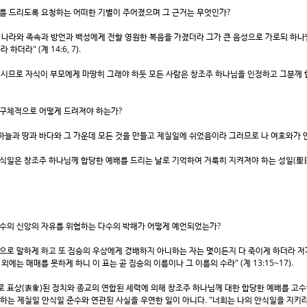
배를 드리도록 요청하는 어떠한 기별이 주어졌으며 그 근거는 무엇인가?
러 나라와 족속과 방언과 백성에게 전할 영원한 복음을 가졌더라 그가 큰 음성으로 가로되 하
라" (계 14:6, 7).
므로 자식이 부모에게 마땅히 그래야 하듯 모든 사람은 창조주 하나님을 인정하고 그분께 합
 구체적으로 어떻게 드려져야 하는가?
늘과 땅과 바다와 그 가운데 모든 것을 만들고 제칠일에 쉬었음이라 그러므로 나 여호와가 안식일을
식일은 창조주 하나님께 합당한 예배를 드리는 날로 기억하여 거룩히 지켜져야 하는 성일(聖日
소수의 신앙의 자유를 위협하는 다수의 박해가 어떻게 예언되었는가?
으로 말하게 하고 또 짐승의 우상에게 경배하지 아니하는 자는 몇이든지 다 죽이게 하더라 저가
에는 매매를 못하게 하니 이 표는 곧 짐승의 이름이나 그 이름의 수라" (계 13:15~17).
 표상(表象)된 정치와 종교의 연합된 세력에 의해 창조주 하나님께 대한 합당한 예배를 고수
는 제칠일 안식일 준수와 연관된 사실을 우연한 일이 아니다. "너희는 나의 안식일을 지키라 이는