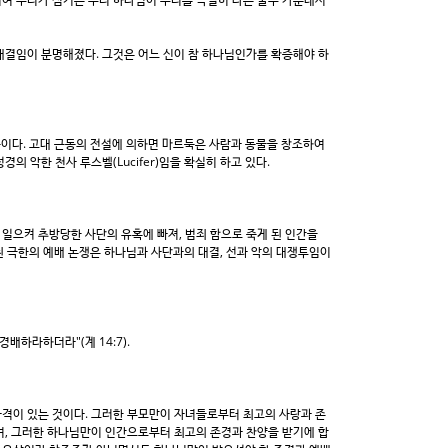
대결임이 분명해졌다. 그것은 어느 신이 참 하나님인가를 확증해야 하
)라는 뜻이다. 고대 근동의 전설에 의하면 마르둑은 사람과 동물을 창조하여
 악한 천사 루스벨(Lucifer)임을 확실히 하고 있다.
일으켜 추방당한 사단의 유혹에 빠져, 범죄 함으로 죽게 된 인간을
 극한의 예배 논쟁은 하나님과 사단과의 대결, 선과 악의 대쟁투임이
하라하더라"(계 14:7).
자격이 있는 것이다. 그러한 부모만이 자녀들로부터 최고의 사랑과 존
며, 그러한 하나님만이 인간으로부터 최고의 존경과 찬양을 받기에 합