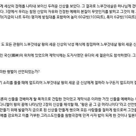
 세상의 장래를 나타내 보이신 두려운 신상을 보았다. 그 결과로 느부갓네살은 하나님께 경
. 3장에서 우리는 참된 신앙의 자유와 진정한 예배의 본질이 무엇인지를 밝히고 그것이 왜 그
(지금의 나르 두라) 평지에 받침대를 포함하여 높이 60규빗(103피트), 폭이 6규빗(10피
 모든 관원이 느부갓네살 왕의 세운 신상의 낙성 예식에 참집하여 느부갓네살 왕의 세운 신상 앞
상인 국신(國神)의 위치에 있었으며 제막식에는 도지사였던 유다의 세 젊은이도 참석하였다. 
어떠한 형벌이 선언되었는가?
기 소리를 들을 때에 엎드리어 느부갓네살 왕의 세운 금 신상에게 절하라 누구든지 엎드리어 
벨론의 신들을 경배하게 할 목적으로 건립한 것이었고 제막식은 이러한 거짓 신들을 예배하는
다니엘이 왕의 꿈에 나타났던 2장의 신상을 해석할 때, "왕은 곧 그 금 머리니이다"라고 선언
 만들기 위해 발끝까지 금으로 된 신상을 만들게 했으며 모든 사람들을 절하게 함으로써 그것
배를 강요하고 이를 거부한 그리스도인들을 원형극장에 던져 사자 밥이 되게 한 것이나 일본