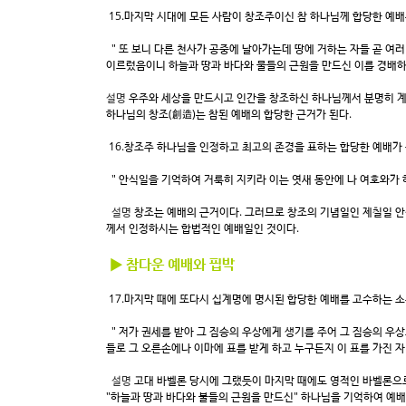
15.마지막 시대에 모든 사람이 창조주이신 참 하나님께 합당한 예
" 또 보니 다른 천사가 공중에 날아가는데 땅에 거하는 자들 곧 여
이르렀음이니 하늘과 땅과 바다와 물들의 근원을 만드신 이를 경배하라 하더
설명
우주와 세상을 만드시고 인간을 창조하신 하나님께서 분명히 계시
하나님의 창조(創造)는 참된 예배의 합당한 근거가 된다.
16.창조주 하나님을 인정하고 최고의 존경을 표하는 합당한 예배가
" 안식일을 기억하여 거룩히 지키라 이는 엿새 동안에 나 여호와가 하
설명
창조는 예배의 근거이다. 그러므로 창조의 기념일인 제칠일 안
께서 인정하시는 합법적인 예배일인 것이다.
▶ 참다운 예배와 핍박
17.마지막 때에 또다시 십계명에 명시된 합당한 예배를 고수하는 
" 저가 권세를 받아 그 짐승의 우상에게 생기를 주어 그 짐승의 우상
들로 그 오른손에나 이마에 표를 받게 하고 누구든지 이 표를 가진 자 외
설명
고대 바벨론 당시에 그랬듯이 마지막 때에도 영적인 바벨론으로
"하늘과 땅과 바다와 불들의 근원을 만드신" 하나님을 기억하여 예배하