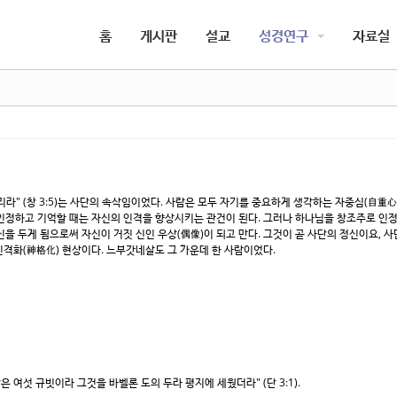
5,
5,
홈
게시판
설교
성경연구
자료실
5,
5,
라" (창 3:5)는 사단의 속삭임이었다. 사람은 모두 자기를 중요하게 생각하는 자중심(自重
인정하고 기억할 때는 자신의 인격을 향상시키는 관건이 된다. 그러나 하나님을 창조주로 인
을 두게 됨으로써 자신이 거짓 신인 우상(偶像)이 되고 만다. 그것이 곧 사단의 정신이요, 
격화(神格化) 현상이다. 느부갓네살도 그 가운데 한 사람이었다.
여섯 규빗이라 그것을 바벨론 도의 두라 평지에 세웠더라" (단 3:1).