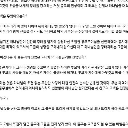
듯 합당한 예배는 창조주 하나님께 대한 인간의 본분이요 인간만이 누릴 수 있는 특권인 것이다
그것이 우상을 내세워 경배를 강요하는 거짓 종교의 진상이며 그 배후는 언제나 하나님을 대적
고백은 무엇이었는가?
여 우리가 이 일에 대하여 왕에게 대답할 필요가 없나이다 만일 그럴 것이면 왕이여 우리가 
리가 왕의 신들을 섬기지도 아니하고 왕의 세우신 금 신상에게 절하지도 아니할 줄을 아옵소서"
 섬겨온 하나님만이 인간의 경배를 받기에 합당하신 유일한 창조주이심을 선언하였다. 동시
 다른 목적이 있으셔서 그들의 생명을 구해내지 않으신다 해도 하나님만을 경배하려는 그들의
배 하겠다는 세 젊은이의 신앙은 도대체 어디에 근거한 신앙인가?
 관계이다. 그러나 생명을 주고받은 특별한 사이인 부모와 자식의 관계만은 그렇지 않다. 자식
 부모의 사랑을 깨달은 자식은 자신이 불행하게 되거나, 부모가 자신에게 아무것도 베풀 수 
 것은 하나님의 조건 없는 무한한 사랑에 대한 인간의 순수한 반응인 것이다. 무슨 혜택이나
 풀무불에서 건져내지 아니하실지라도 변함없이 하나님만 섬기겠다는 세 친구의 고백은 진정한
났는가?
낯빛을 변하고 명하여 이르되 그 풀무를 뜨겁게 하기를 평일보다 칠 배나 뜨겁게 하라 하고 
 7배나 뜨겁게 달군 풀무에 그들을 던져 넣게 했다. 이 풀무는 요즈음도 볼 수 있는 바벨론의