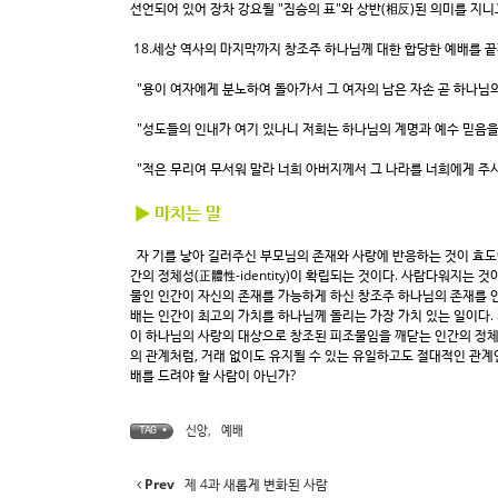
선언되어 있어 장차 강요될 "짐승의 표"와 상반(相反)된 의미를 지니
18.세상 역사의 마지막까지 창조주 하나님께 대한 합당한 예배를 끝
"용이 여자에게 분노하여 돌아가서 그 여자의 남은 자손 곧 하나님의 
"성도들의 인내가 여기 있나니 저희는 하나님의 계명과 예수 믿음을 지키
"적은 무리여 무서워 말라 너희 아버지께서 그 나라를 너희에게 주시기
▶ 마치는 말
자 기를 낳아 길러주신 부모님의 존재와 사랑에 반응하는 것이 효도이
간의 정체성(正體性-identity)이 확립되는 것이다. 사람다워지는
물인 인간이 자신의 존재를 가능하게 하신 창조주 하나님의 존재를 인
배는 인간이 최고의 가치를 하나님께 돌리는 가장 가치 있는 일이다.
이 하나님의 사랑의 대상으로 창조된 피조물임을 깨닫는 인간의 정체성
의 관계처럼, 거래 없이도 유지될 수 있는 유일하고도 절대적인 관계
배를 드려야 할 사람이 아닌가?
신앙
,
예배
TAG •
Prev
제 4과 새롭게 변화된 사람