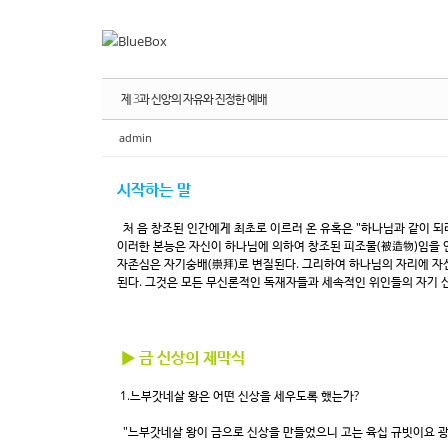
Sketchbook
Sketchbook
스케치북5
스케치북5
Sketchbook
Sketchbook
스케치북5
스케치북5
제 3과 신앙의 자유와 진정한 예배
admin
시작하는 말
처 음 창조된 인간에게 최초로 이르러 온 유혹은 "하나님과 같이 되리
이러한 본능은 자신이 하나님에 의하여 창조된 피조물(被造物)임을 
자존심은 자기숭배(崇拜)로 변질된다. 그리하여 하나님의 자리에 자신
된다. 그것은 모든 무신론적인 독재자들과 세속적인 위인들의 자기 신
▶ 금 신상의 제막식
1.느부갓네살 왕은 어떤 신상을 세우도록 했는가?
"느부갓네살 왕이 금으로 신상을 만들었으니 고는 육십 규빗이요 광은 