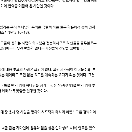
. 우상이란 창조주가 아니면서도 하나님만이 받으셔야 할 존경과 예배
하여 반역을 이끌어 온 사단인 것이다.
섬기는 우리 하나님이 우리를 극렬히 타는 풀무 가운데서 능히 건져
(단 3:16~18).
에 그들이 섬기는 사람의 하나님은 전능하시므로 자신들을 풀무불로부
 결심에는 아무런 변화가 없다는 자신들의 신앙을 고백했다.
에 대한 부모의 사랑은 조건이 없다. 오히려 자식이 어려울수록, 부
없는 때에라도 조건 없는 효도를 계속하는 효자가 되는 것이다. 그것
 복을 받기 위해 하나님을 섬기는 것은 유산(遺産)을 받기 위해 부
 예배가 무엇임을 천명한 것이다.
군대 중 용사 몇 사람을 명하여 사드락과 메삭과 아벳느고를 결박하여
 벽돌 굽는 가마인데 원유와 짚을 섞은 인화성(引火性) 연료를 썼으