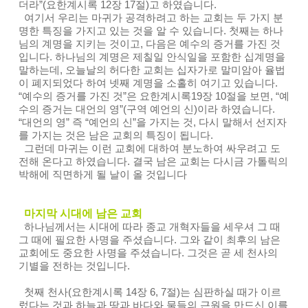
더라”(요한계시록 12장 17절)고 하였습니다.
여기서 우리는 마귀가 공격하려고 하는 교회는 두 가지 분
명한 특징을 가지고 있는 것을 알 수 있습니다. 첫째는 하나
님의 계명을 지키는 것이고, 다음은 예수의 증거를 가진 것
입니다. 하나님의 계명은 제칠일 안식일을 포함한 십계명을
말하는데, 오늘날의 허다한 교회는 십자가로 말미암아 율법
이 폐지되었다 하여 넷째 계명을 소홀히 여기고 있습니다.
“예수의 증거를 가진 것”은 요한계시록19장 10절을 보면, “예
수의 증거는 대언의 영”(구역 예언의 신)이라 하였습니다.
“대언의 영” 즉 “예언의 신”을 가지는 것, 다시 말해서 선지자
를 가지는 것은 남은 교회의 특징이 됩니다.
그런데 마귀는 이런 교회에 대하여 분노하여 싸우려고 도
전해 온다고 하였습니다. 결국 남은 교회는 다시금 가톨릭의
박해에 직면하게 될 날이 올 것입니다
마지막 시대에 남은 교회
하나님께서는 시대에 따라 종교 개혁자들을 세우셔 그 때
그 때에 필요한 사명을 주셨습니다. 그와 같이 최후의 남은
교회에도 중요한 사명을 주셨습니다. 그것은 곧 세 천사의
기별을 전하는 것입니다.
첫째 천사(요한계시록 14장 6, 7절)는 심판하실 때가 이르
렀다는 것과 하늘과 땅과 바다와 물들의 근원을 만드신 이를