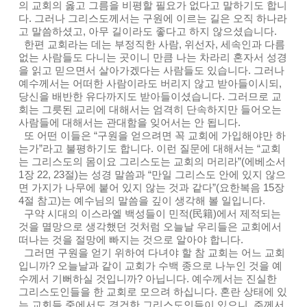
의 교회의 옳고 그름을 비평할 필요가 없다고 말하기도 합니
다. 그러나 그리스도께서는 구원에 이르는 길은 오직 하나라
고 말씀하셨고, 아무 길이라도 좋다고 하지 않으셨습니다.
한편 교회라는 데는 부정직한 사람, 위선자, 세속인과 다름
없는 사람들도 다니는 곳이니 만큼 나는 차라리 혼자서 성경
을 읽고 믿으면서 살아가겠다는 사람들도 있습니다. 그러나
예수께서는 어떠한 사람이라도 버리지 않고 받아들이시되,
당신을 배반한 유다까지도 받아들이셨습니다. 그러므로 교
회는 그릇된 교리에 대해서는 엄격히 단속하지만 들어오는
사람들에 대해서는 관대함을 잊어서는 안 됩니다.
또 어떤 이들은 “구원을 얻으려면 꼭 교회에 가입해야만 하
는가”라고 불평하기도 합니다. 이런 질문에 대해서는 “교회
는 그리스도의 몸이요 그리스도는 교회의 머리라”(에베소서
1장 22, 23절)는 성경 말씀과 “만일 그리스도 안에 있지 않으
면 가지가 나무에 붙어 있지 않는 것과 같다”(요한복음 15장
4절 참고)는 예수님의 말씀을 깊이 생각해 볼 일입니다.
구약 시대의 이스라엘 백성들이 민적(民籍)에서 제적되는
것을 멸망으로 생각했던 것처럼 오늘날 우리들은 교회에서
떠나는 것을 절망에 빠지는 것으로 알아야 합니다.
그러면 구원을 얻기 위하여 다녀야 할 참 교회는 어느 교회
입니까? 오늘날과 같이 교회가 수백 종으로 나누인 것을 예
수께서 기뻐하실 것입니까? 아닙니다. 예수께서는 진실한
그리스도인들을 한 교회로 모으려 하십니다. 혼란 상태에 있
는 교회들 중에서도 경건한 그리스도인들이 있으니, 주께서