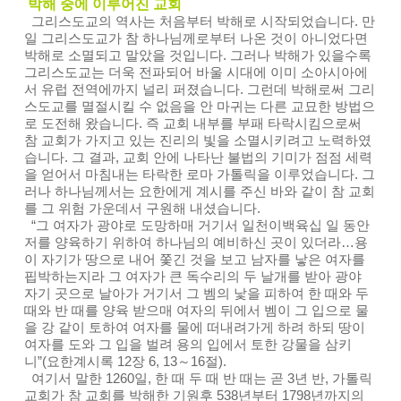
박해 중에 이루어진 교회
그리스도교의 역사는 처음부터 박해로 시작되었습니다. 만
일 그리스도교가 참 하나님께로부터 나온 것이 아니었다면
박해로 소멸되고 말았을 것입니다. 그러나 박해가 있을수록
그리스도교는 더욱 전파되어 바울 시대에 이미 소아시아에
서 유럽 전역에까지 널리 퍼졌습니다. 그런데 박해로써 그리
스도교를 멸절시킬 수 없음을 안 마귀는 다른 교묘한 방법으
로 도전해 왔습니다. 즉 교회 내부를 부패 타락시킴으로써
참 교회가 가지고 있는 진리의 빛을 소멸시키려고 노력하였
습니다. 그 결과, 교회 안에 나타난 불법의 기미가 점점 세력
을 얻어서 마침내는 타락한 로마 가톨릭을 이루었습니다. 그
러나 하나님께서는 요한에게 계시를 주신 바와 같이 참 교회
를 그 위험 가운데서 구원해 내셨습니다.
“그 여자가 광야로 도망하매 거기서 일천이백육십 일 동안
저를 양육하기 위하여 하나님의 예비하신 곳이 있더라…용
이 자기가 땅으로 내어 쫓긴 것을 보고 남자를 낳은 여자를
핍박하는지라 그 여자가 큰 독수리의 두 날개를 받아 광야
자기 곳으로 날아가 거기서 그 벰의 낯을 피하여 한 때와 두
때와 반 때를 양육 받으매 여자의 뒤에서 벰이 그 입으로 물
을 강 같이 토하여 여자를 물에 떠내려가게 하려 하되 땅이
여자를 도와 그 입을 벌려 용의 입에서 토한 강물을 삼키
니”(요한계시록 12장 6, 13～16절).
여기서 말한 1260일, 한 때 두 때 반 때는 곧 3년 반, 가톨릭
교회가 참 교회를 박해한 기원후 538년부터 1798년까지의