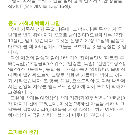
“땅이 여자를 도와 그 입을 벌려 용의 입에서 토한 강물을
삼키니”(요한계시록 12장 16절).
종교 개혁과 박해가 그침
위에 기록한 성경 구절 가운데 “그 여자가 큰 독수리의 두
날개를 받아 광야 자기 곳으로 날아갔다”(요한계시록 12장
14절)는 말이 있습니다. 그것은 신명기 32장 11절의 말씀과
대조해 볼 때 하나님께서 그들을 보호하실 것을 상징한 것입
니다.
과연 예언의 말씀과 같이 16세기에 접어들면서 ‘마르틴 루
터’(독일), ‘츠빙글리’(스위스), ‘멜랑톤’(독일), ‘칼빈’(프랑스),
‘녹스’(스코틀랜드) 등의 종교 개혁자들이 일어났고, 북미 신
대륙이 발견됨으로써 그렇듯 심했던 가톨릭의 박해도 꺼지
기 시작했습니다. 또 영국, 독일, 오스트리아 등 여러 나라에
서는 신앙의 자유를 법적으로 인정하게 되어 드디어 박해가
그쳤습니다.
그런데 박해는 예언상의 박해 기간(기원후 538～1798년)이
채 마치기 전에 그쳤는데, 이것은 “택하신 자들을 위하여 그
날들을 감하시리라”(마태복음 24장 22절)고 하신 예언대로
하나님의 지극한 사랑의 섭리가 이루어진 것입니다.
교파들이 생김