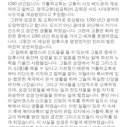
1260 년간입니다. 가톨릭교회는 교황이 사도 베드로의 계승
자라고 말하고, 영국교회(성공회)의 감독은 사도 시대로부터
사도직을 계승받았다고 주장합니다.
그런데 성경은 참 교회(여자로 표상됨)는 1260 년간 광야로
도망하였다고 합니다. 도시가 아닌 광야로 피난해서 거기서
간소하고 경건한 생활을 하였습니다. 그런데 교황은 화려 찬
란한 중에서 1260 년간 최상권을 가지고 세계를 호령하였습
니다. 그동안 이 세상은 암흑으로 덮였었지만 진리의 빛은
여전히 보전되었습니다.
그 일례로 왈덴스파 신도들을 들 수 있는데 그들은 중세기
암흑시대 동안에 성경을 읽고 말씀을 전하는 일에 최선의 노
력을 기울인 사람들입니다. 그들은 성경에서 직접 그리스도
의 도(道)를 배울 수 있다고 가르쳤기 때문에 가톨릭교회로
부터 이단으로 지적되고 핍박을 받아, 이탈리아 북서부에 있
는 험준한 계곡에서 은거 생활을 하며 그들의 독실한 신앙을
유지해 나갔습니다. 그리고 자녀들을 신앙적으로 교육하였
으며, 성경 단편들을 베끼는 일과 전도자들을 유럽 각지로
파송하여 성경 단편들을 전하는 일에 힘썼습니다. 뿐만 아니
라 알비겐스파 신도들도 신앙의 자유를 위하여 알프스 서남
부에서 피난 생활을 하였습니다. 이런 일들이 있은 지 수세
기 후에 북미대륙이 발견되어 유럽 각지에서 가톨릭 혹은 국
교의 박해를 받던 많은 경건한 그리스도인들이 피난처를 얻
게 되었습니다. 이 사실을 성경은 이렇게 예언하였습니다.