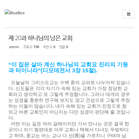
Sketchbook
스케치북5
Sketchbook
스케치북5
제 20과 하나님의 남은 교회
admin
조회 수
738
추천 수
0
댓글
0
“이 집은 살아 계신 하나님의 교회요 진리의 기둥
과 터이니라”(디모데전서 3장 15절).
오늘날의 그리스도교는 수백 종의 교파로 나누어져 있습니
다. 신도들은 각각 자기가 속해 있는 교회가 가장 정당한 교
회라고 생각하고 또 그렇게 주장합니다. 그러나 대개의 경우
는 성경을 충분히 연구해 보지도 않고 건성으로 그렇게 주장
하는 이들이 많습니다. 내가 속해 있는 교회가 진정으로 참
되고 바른 교회인지 아닌지는 다만 성경이 판단해 줄 것입니
다.
어떤 이는 길은 여러 갈래이지만 가서 만나는 곳은 결국 한
곳이니 자기 형편대로 아무 교회나 택해서 다녀도 무방하다
고 하며, 종교는 어느 교나 다 선(善)을 가르치니 구태여 남