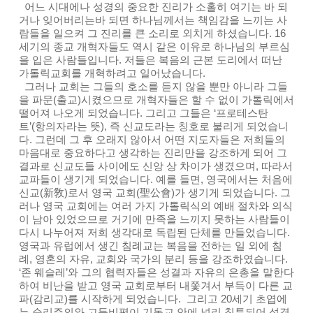
어느 시대에나 성경의 중요한 진리가 소홀히 여기는 바 되
거나 잊어버리는바 되면 하나님께서는 책임감을 느끼는 사
람들을 일으켜 그 진리를 큰 소리로 외치게 하셨습니다. 16
세기의 종교 개혁자들도 역시 같은 이유로 하나님의 부르심
을 입은 사람들입니다. 저들은 복음의 근본 도리에서 떠난
가톨릭교회를 개혁하려고 일어났습니다.
그러나 교회는 그들의 호소를 듣지 않을 뿐만 아니라 그들
을 파문(출교)시켰으므로 개혁자들은 할 수 없이 가톨릭에서
떨어져 나오게 되었습니다. 그리고 그들은 ‘프로테스탄
트’(항의자라는 뜻), 즉 신교도라는 칭호로 불리게 되었습니
다. 그런데 그 후 오래지 않아서 어떤 지도자들은 저희들의
마음대로 중요하다고 생각하는 진리만을 강조하게 되어 그
결과로 신교도들 사이에도 신앙 상 차이가 생겼으며, 따라서
교파들이 생기게 되었습니다. 예를 들면, 영국에서는 처음에
신교(新敎)로서 영국 교회(聖公會)가 생기게 되었습니다. 그
러나 영국 교회에는 여러 가지 가톨릭식의 예배 절차와 의식
이 남아 있었으므로 거기에 만족을 느끼지 못하는 사람들이
다시 나누어져 저희 생각대로 독립된 단체를 만들었습니다.
영국과 유럽에서 생긴 침례교는 복음을 전하는 일 외에 침
례, 영혼의 자유, 교회와 국가의 분리 등을 강조하였습니다.
‘존 웨슬레’와 그의 협력자들은 성결과 자유의 은총을 말한다
하여 비난을 받고 영국 교회로부터 내쫓겨서 부득이 다른 교
파(감리교)를 시작하게 되었습니다. 그리고 20세기 초엽에
는 순리주의와 고등비평이 기독교 안에 널리 침투되어 성경