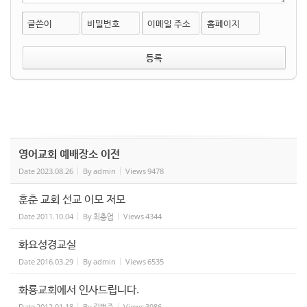
글쓴이
비밀번호
이메일 주소
홈페이지
영어교회 예배장소 이전
Date
2023.08.26
By
admin
Views
9478
훈춘 교회 선교 이모 저모
Date
2011.10.04
By
최충업
Views
4344
화요성경교실
Date
2016.03.29
By
admin
Views
6535
화룡교회에서 인사드립니다.
Date
2012.01.18
By
김범준
Views
3986