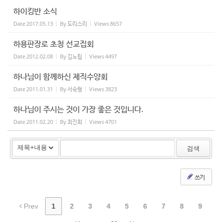
하이킹반 소식
Date
2017.05.13
By
도리스리
Views
8657
하용판장로 초청 선교집회
Date
2012.02.08
By
김노립
Views
4497
하나님이 함께하신 제직수양회
Date
2011.01.31
By
서숙형
Views
3823
하나님이 주시는 것이 가장 좋은 것입니다.
Date
2011.02.20
By
최진희
Views
4701
검색
쓰기
Prev
1
2
3
4
5
6
7
8
9