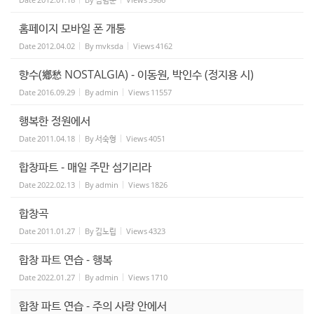
홈페이지 모바일 폰 개통
Date
2012.04.02
By
mvksda
Views
4162
향수(鄕愁 NOSTALGIA) - 이동원, 박인수 (정지용 시)
Date
2016.09.29
By
admin
Views
11557
행복한 정원에서
Date
2011.04.18
By
서숙형
Views
4051
합창파트 - 매일 주만 섬기리라
Date
2022.02.13
By
admin
Views
1826
합창곡
Date
2011.01.27
By
김노립
Views
4323
합창 파트 연습 - 행복
Date
2022.01.27
By
admin
Views
1710
합창 파트 연습 - 주의 사랑 안에서