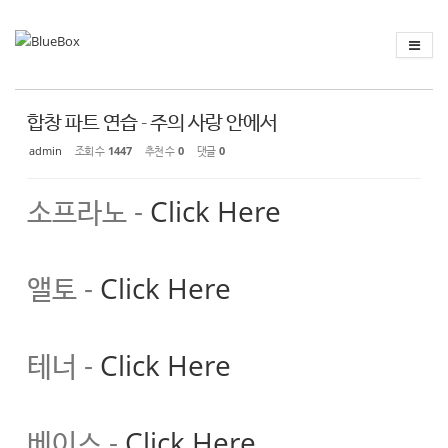
Sketchbook
스케치북5
Sketchbook
스케치북5
합창 파트 연습 - 주의 사랑 안에서
admin
조회 수
1447
추천 수
0
댓글
0
소프라노 -
Click Here
앨토 -
Click Here
테너 -
Click Here
베이스 -
Click Here