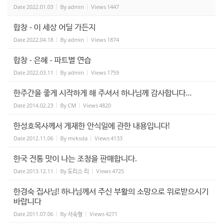
Date
2022.01.03
By
admin
Views
1447
합창 - 이 세상 어딜 가든지
Date
2022.04.18
By
admin
Views
1874
합창 - 은혜 - 파트별 연습
Date
2022.03.11
By
admin
Views
1759
한주간을 좋게 시작하게 해 주셔서 하나님께 감사합니다...
Date
2014.02.23
By
CM
Views
4820
한성호목사께서 게재한 안식일에 관한 내용입니다!
Date
2012.11.06
By
mvksda
Views
4133
한국 전통 맛이 나는 조청을 판매합니다.
Date
2013.12.11
By
도리스 리
Views
4725
한경숙 집사님! 하나님께서 주신 부활의 소망으로 위로받으시기
바랍니다
Date
2011.07.06
By
서숙형
Views
4271