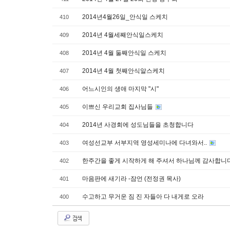
2014년4월26일_안식일 스케치
410
2014년 4월세째안식일스케치
409
2014년 4월 둘째안식일 스케치
408
2014년 4월 첫째안식알스케치
407
어느시인의 생애 마지막 "시"
406
이쁘신 우리교회 집사님들
405
2014년 사경회에 성도님들을 초청합니다
404
여성선교부 서부지역 영성세미나에 다녀와서..
403
한주간을 좋게 시작하게 해 주셔서 하나님께 감사합니다.
402
마음판에 새기라 -잠언 (전정권 목사)
401
수고하고 무거운 짐 진 자들아 다 내게로 오라
400
검색