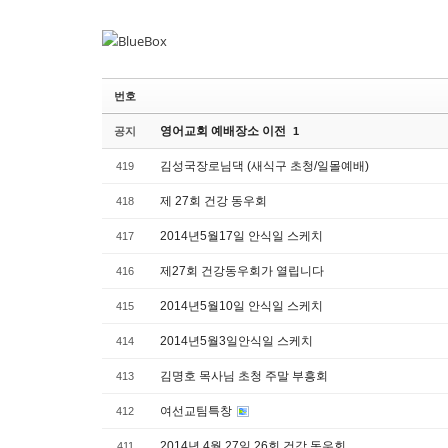
Sketchbook
Sketchbook
스케치북5
스케치북5
Sketchbook
Sketchbook
스케치북5
스케치북5
번호
영어교회 예배장소 이전
공지
1
김성국장로님댁 (새식구 초청/일몰예배)
419
제 27회 건강 동우회
418
2014년5월17일 안식일 스케치
417
제27회 건강동우회가 열립니다
416
2014년5월10일 안식일 스케치
415
2014년5월3일안식일 스케치
414
김명호 목사님 초청 주말 부흥회
413
여선교팀특창
412
2014년 4월 27일 26회 건강 동우회
411