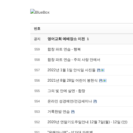
Sketchbook
Sketchbook
스케치북5
스케치북5
Sketchbook
Sketchbook
스케치북5
스케치북5
번호
영어교회 예배장소 이전
공지
1
합창 파트 연습 - 행복
559
합창 파트 연습 - 주의 사랑 안에서
558
2022년 1월 1일 안식일 사진들
557
2021년 8월 28일 어린이 봉헌식
556
그의 빛 안에 살면 - 합창
555
온라인 성경예언/건강세미나
554
거룩한밤 연습
553
2020년 연말기도주일안내 12월 7일(월) - 12일 (안)
552
"은혜아니면" - 성가대 파트별
551