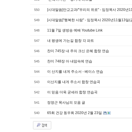
[시대말씀]안교교과/"우리의 위로" - 임정목사 2020년1
550
[시대말씀]"행복한 사람" - 임정목사 2020년11월13일
549
11월 7일 생방송 예배 Youtube Link
548
내 평생에 가는길 합창 각 파트
547
찬미 745장 내 주의 크신 은혜 합창 연습
546
찬미 748장 아 내맘속에 연습
545
이 산지를 내게 주소서 - 베이스 연습
544
이산지를 내게 주소서 합창 연습곡
543
이 믿음 더욱 굳세라 합창 연습곡
542
정영근 목사님의 모음 글
541
65회 건강 동우회 2020년 2월 23일
540
검색