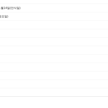
1월14일(안식일)
(금요일)