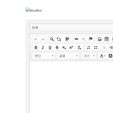
제목
문단
글꼴
크기