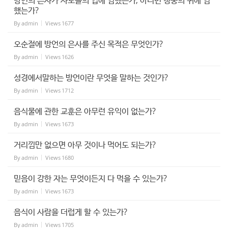
방언의 은사가 사도들의 입에 임했는가, 아니면 청중의 귀에 임
했는가?
By
admin
Views
1677
오순절에 방언의 은사를 주신 목적은 무엇인가?
By
admin
Views
1626
성경에서말하는 방언이란 무엇을 말하는 것인가?
By
admin
Views
1712
음식물에 관한 교훈은 아무런 유익이 없는가?
By
admin
Views
1673
거리낌만 없으면 아무 것이나 먹어도 되는가?
By
admin
Views
1680
믿음이 강한 자는 무엇이든지 다 먹을 수 있는가?
By
admin
Views
1673
음식이 사람을 더럽게 할 수 있는가?
By
admin
Views
1705