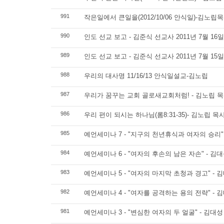
991
작은일에서 큰일을(2012/10/06 안식일)-김노립
990
인도 선교 보고 - 김준식 선교사 2011년 7월 16일
989
인도 선교 보고 - 김준식 선교사 2011년 7월 15일
988
우리의 대사명 11/16/13 안식일설교-김노립
987
우리가 꿈꾸는 교회 골로새교회처럼! - 김노립 목사 
986
우리 편이 되시는 하나님(롬8:31-35)- 김노립 목사 1
985
예언세미나 7 - "지구의 천년휴식과 여자의 승리" 
984
예언세미나 6 - "여자의 후손의 남은 자손" - 김대
983
예언세미나 5 - "여자의 마지막 초청과 경고" - 김
982
예언세미나 4 - "여자를 공격하는 용의 전략" - 김
981
예언세미나 3 - "변심한 여자의 두 얼굴" - 김대성