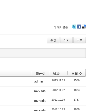
이 게시물을
Tw
Fa
De
itte
ce
lici
r
bo
ou
수정
삭제
목록
ok
s
글쓴이
날짜
조회 수
2013.11.19
1586
admin
2012.11.02
1873
mvksda
2012.10.19
1737
mvksda
2012.10.29
1838
mvksda