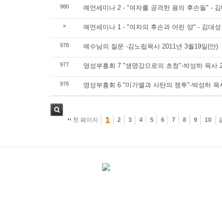
980
예언세미나 2 - "여자를 공격한 용의 후손들" - 김
»
예언세미나 1 - "여자의 후손과 어린 양" - 김대성
978
예수님의 질문 -김노립목사 2011년 3월19일(안)
977
영성부흥회 7 "생명강으로의 초청"-박성하 목사 20
976
영성부흥회 6 "미가엘과 사탄의 쟁투"-박성하 목사 
1
첫 페이지
2
3
4
5
6
7
8
9
10
검
색