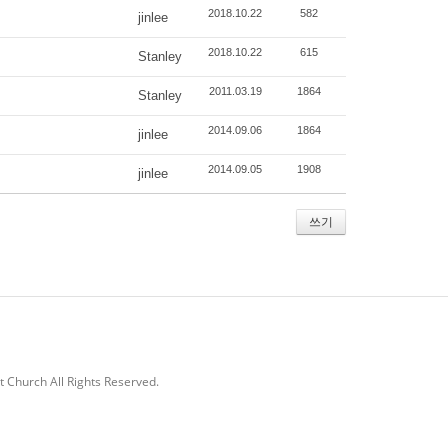
2018.10.22
582
jinlee
2018.10.22
615
Stanley
2011.03.19
1864
Stanley
2014.09.06
1864
jinlee
2014.09.05
1908
jinlee
쓰기
 Church All Rights Reserved.