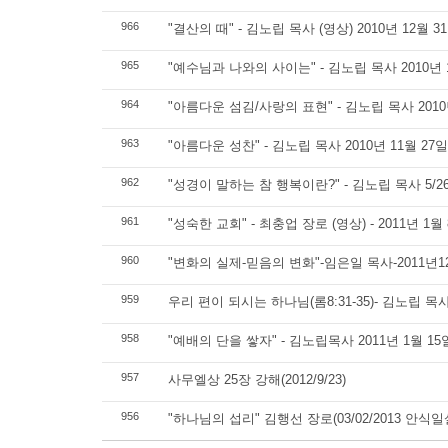
966
"결산의 때" - 김노립 목사 (영상) 2010년 12월 
965
"예수님과 나와의 사이는" - 김노립 목사 2010년 
964
"아름다운 섬김/사랑의 표현" - 김노립 목사 2010
963
"아름다운 성찬" - 김노립 목사 2010년 11월 27
962
"성경이 말하는 참 행복이란?" - 김노립 목사 5/26/
961
"성숙한 교회" - 최충업 장로 (영상) - 2011년 1월
960
"변화의 실제-믿음의 변화"-임은일 목사-2011
959
우리 편이 되시는 하나님(롬8:31-35)- 김노립 목사 1
958
"예배의 단을 쌓자" - 김노립목사 2011년 1월 1
957
사무엘상 25장 강해(2012/9/23)
956
"하나님의 섭리" 김행선 장로(03/02/2013 안식일