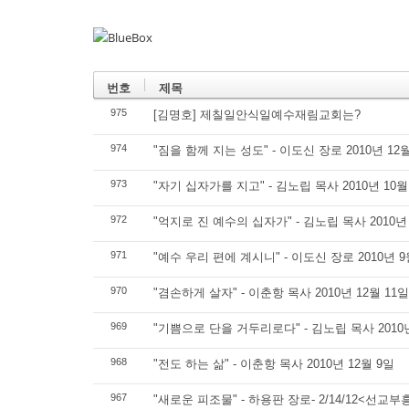
번호
제목
975
[김명호] 제칠일안식일예수재림교회는?
974
"짐을 함께 지는 성도" - 이도신 장로 2010년 12
973
"자기 십자가를 지고" - 김노립 목사 2010년 10
972
"억지로 진 예수의 십자가" - 김노립 목사 2010년
971
"예수 우리 편에 계시니" - 이도신 장로 2010년 
970
"겸손하게 살자" - 이춘항 목사 2010년 12월 11일
969
"기쁨으로 단을 거두리로다" - 김노립 목사 2010년
968
"전도 하는 삶" - 이춘항 목사 2010년 12월 9일
967
"새로운 피조물" - 하용판 장로- 2/14/12<선교부