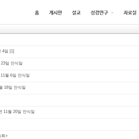
홈
게시판
설교
성경연구
자료실
월 4일
[1]
월 23일 안식일
 11월 6일 안식일
9월 18일 안식일
 11월 20일 안식일
흥회>