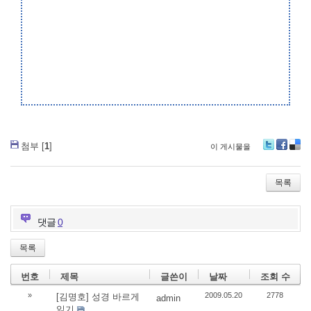
첨부 [
1
]
이 게시물을
Tw
Fa
De
itte
ce
lici
r
bo
ou
목록
ok
s
댓글
0
목록
번호
제목
글쓴이
날짜
조회 수
»
2009.05.20
2778
[김명호] 성경 바르게
admin
읽기