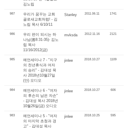
김노립
987
2011.06.11
1741
우리가 꿈꾸는 교회
Stanley
골로새교회처럼! - 김
노립 목사 6/10/11
986
2012.11.16
2121
우리 편이 되시는 하
mvksda
나님(롬8:31-35)- 김노
립 목사
11/16/2012(금)
985
2018.10.27
1109
예언세미나 7 - "지구
jinlee
의 천년휴식과 여자
의 승리" - 김대성 목
사 2018년10월27일
(안) 오디오
984
2018.10.27
606
예언세미나 6 - "여자
jinlee
의 후손의 남은 자손"
- 김대성 목사 2018년
10월26일(금) 오디오
983
2018.10.25
595
예언세미나 5 - "여자
jinlee
의 마지막 초청과 경
고" - 김대성 목사