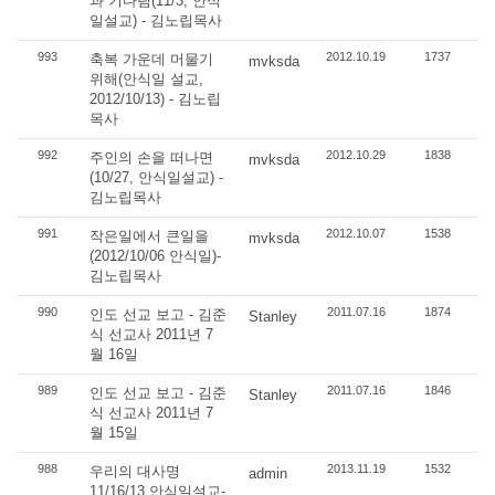
과 기다림(11/3, 안식
일설교) - 김노립목사
993
2012.10.19
1737
축복 가운데 머물기
mvksda
위해(안식일 설교,
2012/10/13) - 김노립
목사
992
2012.10.29
1838
주인의 손을 떠나면
mvksda
(10/27, 안식일설교) -
김노립목사
991
2012.10.07
1538
작은일에서 큰일을
mvksda
(2012/10/06 안식일)-
김노립목사
990
2011.07.16
1874
인도 선교 보고 - 김준
Stanley
식 선교사 2011년 7
월 16일
989
2011.07.16
1846
인도 선교 보고 - 김준
Stanley
식 선교사 2011년 7
월 15일
988
2013.11.19
1532
우리의 대사명
admin
11/16/13 안식일설교-