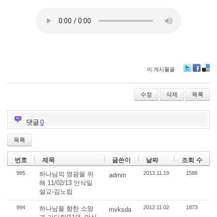
이 게시물을
Tw
Fa
De
itte
ce
lici
r
bo
ou
수정
삭제
목록
ok
s
댓글
0
목록
번호
제목
글쓴이
날짜
조회 수
995
2013.11.19
1586
하나님의 영광을 위
admin
해 11/02/13 안식일
설교-김노립
994
2012.11.02
1873
하나님을 향한 소망
mvksda