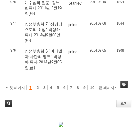
978
2011.03.19
1864
예수님의 질문 -김노
Stanley
립목사 2011년 3월19
일(안)
977
2014.09.06
1864
영성부흥회 7 "생명강
jinlee
으로의 초청"-박성하
목사 2014년9월06일
(안)
976
2014.09.05
1908
영성부흥회 6 "미가엘
jinlee
과 사탄의 쟁투"-박성
하 목사 2014년9월05
일(금)
1
첫 페이지
2
3
4
5
6
7
8
9
10
끝 페이지
태그
쓰기
검
색