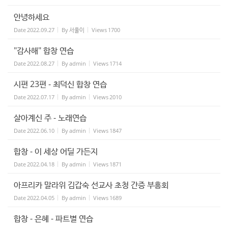
안녕하세요
Date
2022.09.27
By
서울이
Views
1700
"감사해" 합창 연습
Date
2022.08.27
By
admin
Views
1714
시편 23편 - 최덕신 합창 연습
Date
2022.07.17
By
admin
Views
2010
살아계신 주 - 노래연습
Date
2022.06.10
By
admin
Views
1847
합창 - 이 세상 어딜 가든지
Date
2022.04.18
By
admin
Views
1871
아프리카 말라위 김갑숙 선교사 초청 간증 부흥회
Date
2022.04.05
By
admin
Views
1689
합창 - 은혜 - 파트별 연습