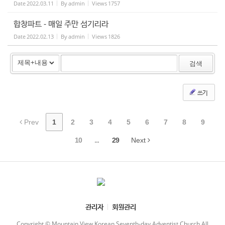
Date
2022.03.11
By
admin
Views
1757
합창파트 - 매일 주만 섬기리라
Date
2022.02.13
By
admin
Views
1826
검색
쓰기
Prev
1
2
3
4
5
6
7
8
9
10
...
29
Next
관리자
회원관리
Copyright © Mountain View Korean Seventh-day Adventist Church All