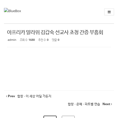
Sketchbook
스케치북5
Sketchbook
스케치북5
아프리카 말라위 김갑숙 선교사 초청 간증 부흥회
admin
조회 수
1688
추천 수
0
댓글
0
Prev
합창 - 이 세상 어딜 가든지
합창 - 은혜 - 파트별 연습
Next