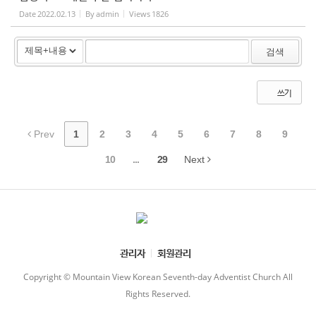
Date
2022.02.13
By
admin
Views
1826
검색
쓰기
Prev
1
2
3
4
5
6
7
8
9
10
...
29
Next
관리자
회원관리
Copyright © Mountain View Korean Seventh-day Adventist Church All
Rights Reserved.