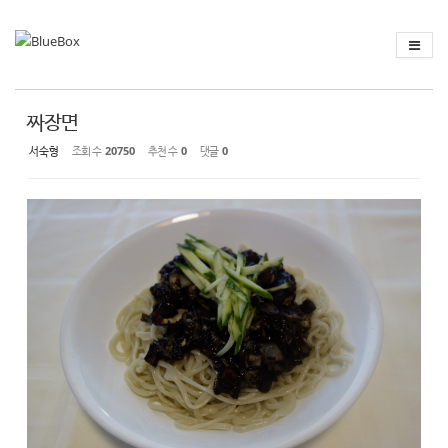
Sketchbook
스케치북5
Sketchbook
스케치북5
짜장면
서숙형
조회 수
20750
추천 수
0
댓글
0