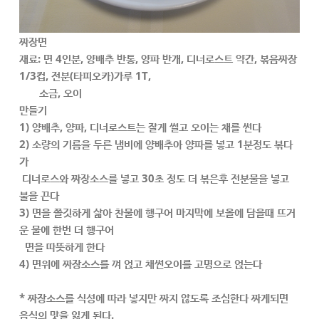
짜장면
재료: 면 4인분, 양배추 반통, 양파 반개, 디너로스트 약간, 볶음짜장
1/3컵, 전분(타피오카)가루 1T,
소금, 오이
만들기
1) 양배추, 양파, 디너로스트는 잘게 썰고 오이는 채를 썬다
2) 소량의 기름을 두른 냄비에 양배추아 양파를 넣고 1분정도 볶다
가
디너로스와 짜장소스를 넣고 30초 정도 더 볶은후 전분물을 넣고
불을 끈다
3) 면을 쫄깃하게 삶아 찬물에 행구어 마지막에 보올에 담을때 뜨거
운 물에 한번 더 행구어
면을 따뜻하게 한다
4) 면위에 짜장소스를 껴 얹고 채썬오이를 고명으로 얹는다
* 짜장소스를 식성에 따라 넣지만 짜지 않도록 조심한다 짜게되면
음식의 맛을 잃게 된다.