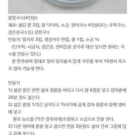
팥칼국수(4인분)
재료: 불린 팥 2컵, 물 넉넉히, 소금. 현미국수 4인분(또는 호박국수,
검은콩국수등) 콩칼국수
만들기: 밀가루 3컵, 생콩카루 반컵, 물 1컵, 소금 1t
(단호박, 시금치, 검은콩, 현미등을 콩가루 대신 넣으면 원하는 국
수를 만들수 있다.)
잘 반죽하여 밀대로 밀어 달라붙지 않게 가루를 뿌려 10센치 폭으
로 접어 가늘게 썬다.
만들기
1) 불린 팥은 한번 삶아 첫물을 버리고 다시 물 6컵을 넣고 압력솥에
20분 정도 삶는다
2) 삶은 팥중 1/3은 남겨두고 믹서기에 곱게 갈아 통팥과 함께 냄비
에 넣고
물로 농도를 (약간 걸죽하게)조절하고 소금으로 간을 한다.
3) 다른 냄비에 물을 붓고 끓으면 면을 3분정도 삶아 건져 그릇에 담
고 2)를 붓는다
.