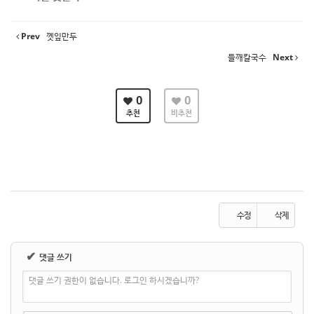
Prev
껫잎만두
들깨칼국수
Next
0
0
추천
비추천
수정
삭제
✔
댓글 쓰기
댓글 쓰기 권한이 없습니다. 로그인 하시겠습니까?