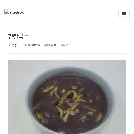
Sketchbook
스케치북5
Sketchbook
스케치북5
팥칼국수
서숙형
조회 수
20257
추천 수
0
댓글
0