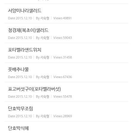
서양미나리샐러드
Date
2015.12.10
By
서숙형
Views
49891
청경채(복초이)샐러드
Date
2015.12.10
By
서숙형
Views
59043
포타벨라샌드위치
Date
2015.12.10
By
서숙형
Views
31458
풋배추나물
Date
2015.12.10
By
서숙형
Views
67436
표고버섯구이(포타벨라버섯)
Date
2015.12.10
By
서숙형
Views
55478
단호박무조림
Date
2015.12.10
By
서숙형
Views
28969
단호박식혜