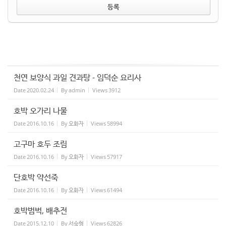
천연 보양식 과일 견과탕 - 임덕순 요리사
Date
2020.02.24
By
admin
Views
3912
호박 오가리 나물
Date
2016.10.16
By
오화자
Views
58994
고구마 호두 조림
Date
2016.10.16
By
오화자
Views
57917
단호박 약선죽
Date
2016.10.16
By
오화자
Views
61494
호박범벅, 배추전
Date
2015.12.10
By
서숙형
Views
62826