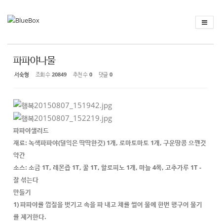
Sketchbook
스케치북5
Sketchbook
스케치북5
파파야나물
서숙형
조회 수
20849
추천 수
0
댓글
0
파파야샐러드
재료: 녹색파파야(덜익은 딱딱한것) 1개, 로마토마토 1개, 구운땅콩 으깬것
약간
소스: 소금 1T, 레몬즙 1T, 꿀 1T, 할로피노 1개, 마늘 4쪽, 고추가루 1T -
잘 섞는다
만들기
1) 파파야를 껍질을 벗기고 속을 파 내고 채를 썰어 물에 한번 행구어 물기
를 제거한다.