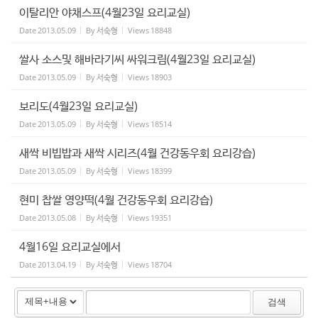
이탈리안 야채스프(4월23일 요리교실)
Date
2013.05.09
By
서숙형
Views
18848
쌀사 소스및 해바라기씨 싸워크림(4월23일 요리교실)
Date
2013.05.09
By
서숙형
Views
18903
보리도(4월23일 요리교실)
Date
2013.05.09
By
서숙형
Views
18514
새싹 비빕밥과 새싹 시리즈(4월 건강동우회 요리강습)
Date
2013.05.09
By
서숙형
Views
18399
현미 찹쌀 영양떡(4월 건강동우회 요리강습)
Date
2013.05.08
By
서숙형
Views
19351
4월16일 요리교실에서
Date
2013.04.19
By
서숙형
Views
18704
검색