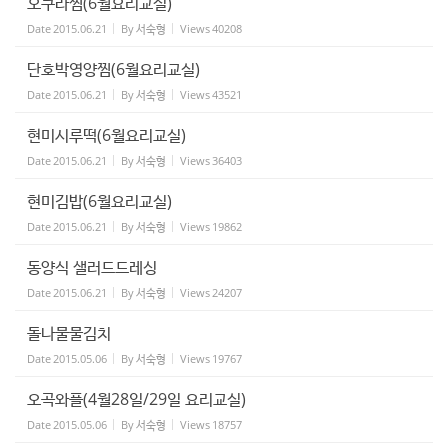
오쿠라찜(6월요리교실)
Date
2015.06.21
By
서숙형
Views
40208
단호박영양찜(6월요리교실)
Date
2015.06.21
By
서숙형
Views
43521
현미시루떡(6월요리교실)
Date
2015.06.21
By
서숙형
Views
36403
현미김밥(6월요리교실)
Date
2015.06.21
By
서숙형
Views
19862
동양식 샐러드드레싱
Date
2015.06.21
By
서숙형
Views
24207
돌나물물김치
Date
2015.05.06
By
서숙형
Views
19767
오곡와플(4월28일/29일 요리교실)
Date
2015.05.06
By
서숙형
Views
18757