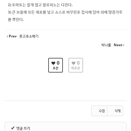
2) 토마토는 잘게 썰고 할로피노는 다진다.
3) 큰 보올에 모든 재료를 넣고 소스로 버무린후 접시에 담아 위에 땅콩가루
를 뿌린다.
Prev
풋고추소배기
박나물
Next
0
0
추천
비추천
수정
삭제
✔
댓글 쓰기