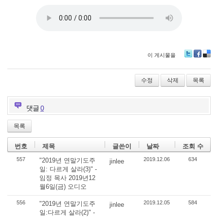
이 게시물을
Tw
Fa
De
itte
ce
lici
r
bo
ou
수정
삭제
목록
ok
s
댓글
0
목록
번호
제목
글쓴이
날짜
조회 수
557
2019.12.06
634
"2019년 연말기도주
jinlee
일: 다르게 살라(3)" -
임정 목사 2019년12
월6일(금) 오디오
556
2019.12.05
584
"2019년 연말기도주
jinlee
일:다르게 살라(2)" -