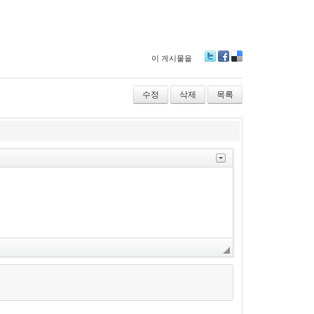
이 게시물을
Tw
Fa
De
itte
ce
lici
r
bo
ou
수정
삭제
목록
ok
s