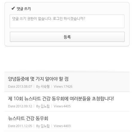
✔
댓글 쓰기
댓글 쓰기 권한이 없습니다. 로그인 하시겠습니까?
양념들중에 몇 가지 알아야 할 점
Date
2013.08.07
By
서숙형
Views
17426
제 10회 뉴스타트 건강 동우회에 여러분들을 초청합니다!
Date
2012.09.12
By
김노립
Views
4405
뉴스타트 건강 동우회
Date
2011.12.05
By
김노립
Views
4403