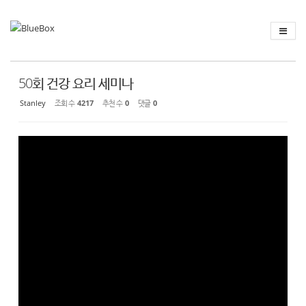
Sketchbook
스케치북5
Sketchbook
스케치북5
50회 건강 요리 세미나
Stanley
조회 수
4217
추천 수
0
댓글
0