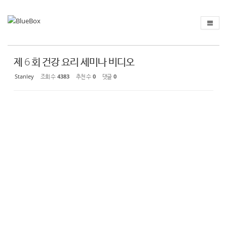
Sketchbook
스케치북5
Sketchbook
스케치북5
제 6 회 건강 요리 세미나 비디오
Stanley
조회 수
4383
추천 수
0
댓글
0