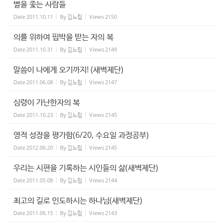
별을 좇는 사람들
Date
2011.10.11
By
김노립
Views
2150
의를 위하여 핍박을 받는 자의 복
Date
2011.10.31
By
김노립
Views
2149
말씀이 나에게 오기까지! (새벽제단)
Date
2011.06.08
By
김노립
Views
2147
심령이 가난한자의 복
Date
2011.10.23
By
김노립
Views
2145
영적 성장을 평가함(6/20, 수요일 과정공부)
Date
2012.06.20
By
김노립
Views
2145
우리는 시편을 기록하는 시인들의 삶(새벽제단)
Date
2011.05.08
By
김노립
Views
2144
최고의 길로 인도하시는 하나님(새벽제단)
Date
2011.06.15
By
김노립
Views
2143