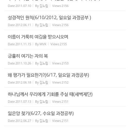
Date
2011.07.10
By
김노립
Views
2156
성경적인 원칙(6/10/2012, 일요일 과정공부 )
Date
2012.06.11
By
김노립
Views
2156
이름이 거룩히 여김을 받으시오며
Date
2011.11.15
By
MVK
Views
2155
긍휼히 여기는 자의 복
Date
2011.10.26
By
김노립
Views
2153
왜 평가가 필요한가?(6/17, 일요일 과정공부)
Date
2012.06.18
By
김노립
Views
2152
하나님께서 우리에게 기회를 주실 때(새벽제단)
Date
2011.07.13
By
김노립
Views
2151
잃은양 찾기(6/27, 수요일 과정공부)
Date
2012.06.27
By
김노립
Views
2151