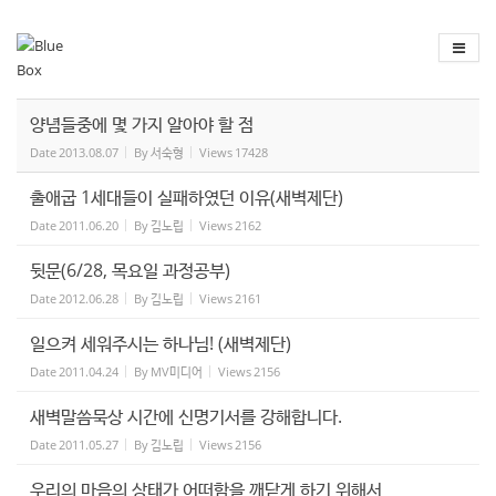
Sketchbook
스케치북5
Sketchbook
스케치북5
양념들중에 몇 가지 알아야 할 점
Date
2013.08.07
By
서숙형
Views
17428
출애굽 1세대들이 실패하였던 이유(새벽제단)
Date
2011.06.20
By
김노립
Views
2162
뒷문(6/28, 목요일 과정공부)
Date
2012.06.28
By
김노립
Views
2161
일으켜 세워주시는 하나님! (새벽제단)
Date
2011.04.24
By
MV미디어
Views
2156
새벽말씀묵상 시간에 신명기서를 강해합니다.
Date
2011.05.27
By
김노립
Views
2156
우리의 마음의 상태가 어떠함을 깨닫게 하기 위해서