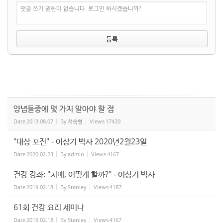
댓글 쓰기 권한이 없습니다. 로그인 하시겠습니까?
양념들중에 몇 가지 알아야 할 점
Date
2013.08.07
By
서숙형
Views
17420
"대상 포진" - 이상기 박사 2020년2월23일
Date
2020.02.23
By
admin
Views
4167
건강 강좌: "치매, 어떻게 할까?" - 이상기 박사
Date
2019.02.18
By
Stanley
Views
4187
61회 건강 요리 세미나
Date
2019.02.18
By
Stanley
Views
4167