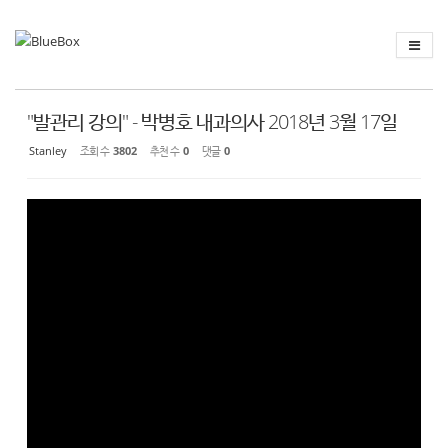
Sketchbook
스케치북5
Sketchbook
스케치북5
"발관리 강의" - 박병호 내과의사 2018년 3월 17일
Stanley
조회 수
3802
추천 수
0
댓글
0