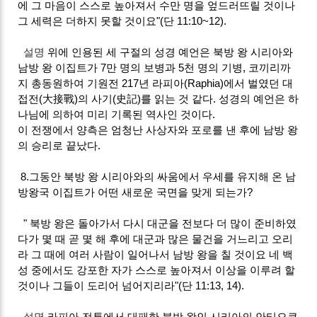
에 그 마음이 스스로 높아져서 수만 명을 엎드러뜨릴 것이나
그 세력은 더하지 못할 것이요"(단 11:10~12).
설명
위에 인용된 세 구절의 성경 예언은 북방 왕 시리아와
남방 왕 이집트가 7만 명의 보병과 5천 명의 기병, 코끼리까
지 총동원하여 기원전 217년 라피아(Raphia)에서 벌였던 대
접전(大接戰)의 사기(史記)를 읽는 것 같다. 성경의 예언은 하
나님에 의하여 미리 기록된 역사인 것이다.
이 전쟁에서 양측은 엄청난 사상자와 포로를 낸 후에 남방 왕
의 승리로 끝났다.
8.그동안 북방 왕 시리아와의 싸움에서 우세를 유지해 온 남
방왕국 이집트가 어떤 새로운 국면을 맞게 되는가?
" 북방 왕은 돌아가서 다시 대군을 전보다 더 많이 준비하였
다가 몇 때 곧 몇 해 후에 대군과 많은 물건을 거느리고 오리
라 그 때에 여러 사람이 일어나서 남방 왕을 칠 것이요 네 백
성 중에서도 강포한 자가 스스로 높아져서 이상을 이루려 할
것이나 그들이 도리어 넘어지리라"(단 11:13, 14).
설명
라피아 전투에서 대패한 북방 왕인 시리아의 안티오쿠