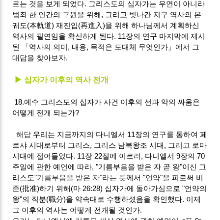
르는 것을 보게 되었다. 그리스도의 십자가는 우연이 아니라
범죄 한 인간의 구원을 위해, 그리고 빗나간 지구 역사의 본
궤도(本軌道) 재진입(再進入)을 위해 하나님께서 계획하신
역사의 필연임을 확신하게 된다. 11장의 연구 마지막에 제시
된 「역사의 의미, 내용, 목적은 도대체 무엇인가」에서 그
대답을 찾아보자.
▶ 십자가 이후의 역사 전개
18.예수 그리스도의 십자가 사건 이후의 선과 악의 싸움은
어떻게 전개 되는가?
해답
우리는 지금까지의 다니엘서 11장의 연구를 통하여 페
르샤 시대로부터 그리스, 그리스 남북왕조 시대, 그리고 로마
시대에 접어들었다. 11장 22절에 이르러, 다니엘서 9장의 70
주일에 관한 예언에 따라, "기름부음을 받은 자 곧 왕"이신 그
리스도
"기름부음을 받은 자"라는 뜻
께서 "언약"을 피로써 비
준(批准)하기 위해(마 26:28) 십자가에 돌아가심으로 "언약의
왕"의 직분(職分)을 약속대로 수행하셨음을 확인했다. 이제
그 이후의 역사는 어떻게 전개될 것인가.