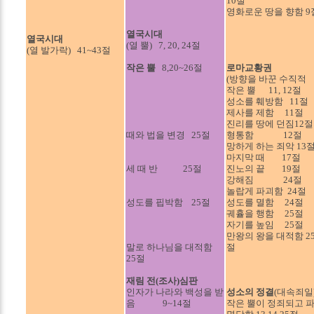
10절
영화로운 땅을 향함 9
열국시대
열국시대
(열 뿔) 7, 20, 24절
(열 발가락) 41~43절
작은 뿔
8,20~26절
로마교황권
(방향을 바꾼 수직적
작은 뿔 11, 12절
성소를 훼방함 11절
제사를 제함 11절
진리를 땅에 던짐12절
때와 법을 변경 25절
형통함 12절
망하게 하는 죄악 13
마지막 때 17절
세 때 반 25절
진노의 끝 19절
강해짐 24절
놀랍게 파괴함 24절
성도를 핍박함 25절
성도를 멸함 24절
궤휼을 행함 25절
자기를 높임 25절
만왕의 왕을 대적함 2
말로 하나님을 대적함
절
25절
재림 전(조사)심판
인자가 나라와 백성을 받
성소의 정결
(대속죄일
음 9~14절
작은 뿔이 정죄되고 