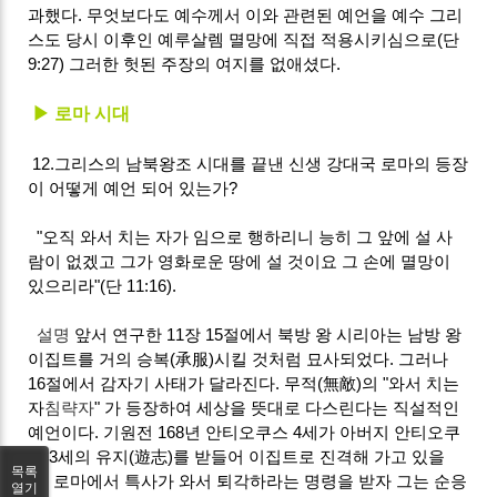
과했다. 무엇보다도 예수께서 이와 관련된 예언을 예수 그리
스도 당시 이후인 예루살렘 멸망에 직접 적용시키심으로(단
9:27) 그러한 헛된 주장의 여지를 없애셨다.
▶ 로마 시대
12.그리스의 남북왕조 시대를 끝낸 신생 강대국 로마의 등장
이 어떻게 예언 되어 있는가?
"오직 와서 치는 자가 임으로 행하리니 능히 그 앞에 설 사
람이 없겠고 그가 영화로운 땅에 설 것이요 그 손에 멸망이
있으리라"(단 11:16).
설명
앞서 연구한 11장 15절에서 북방 왕 시리아는 남방 왕
이집트를 거의 승복(承服)시킬 것처럼 묘사되었다. 그러나
16절에서 감자기 사태가 달라진다. 무적(無敵)의 "와서 치는
자
침략자
" 가 등장하여 세상을 뜻대로 다스린다는 직설적인
예언이다. 기원전 168년 안티오쿠스 4세가 아버지 안티오쿠
스 3세의 유지(遊志)를 받들어 이집트로 진격해 가고 있을
목록
때, 로마에서 특사가 와서 퇴각하라는 명령을 받자 그는 순응
열기