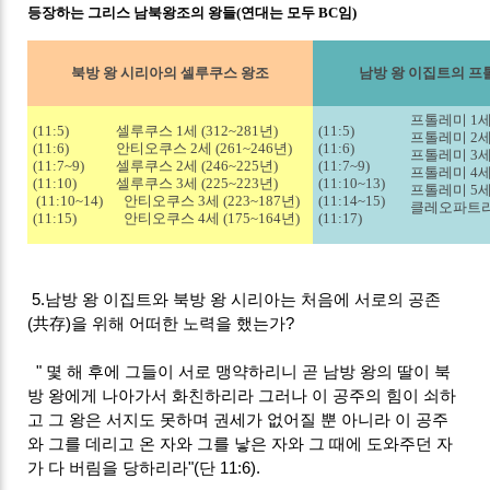
등장하는 그리스 남북왕조의 왕들(연대는 모두 BC임)
북방 왕 시리아의 셀루쿠스 왕조
남방 왕 이집트의 프
프톨레미 1세 
(11:5)
셀루쿠스 1세 (312~281년)
(11:5)
프톨레미 2세 
(11:6)
안티오쿠스 2세 (261~246년)
(11:6)
프톨레미 3세 
(11:7~9)
셀루쿠스 2세 (246~225년)
(11:7~9)
프톨레미 4세 
(11:10)
셀루쿠스 3세 (225~223년)
(11:10~13)
프톨레미 5세 
(11:10~14)
안티오쿠스 3세 (223~187년)
(11:14~15)
클레오파트라 6
(11:15)
안티오쿠스 4세 (175~164년)
(11:17)
5.남방 왕 이집트와 북방 왕 시리아는 처음에 서로의 공존
(共存)을 위해 어떠한 노력을 했는가?
" 몇 해 후에 그들이 서로 맹약하리니 곧 남방 왕의 딸이 북
방 왕에게 나아가서 화친하리라 그러나 이 공주의 힘이 쇠하
고 그 왕은 서지도 못하며 권세가 없어질 뿐 아니라 이 공주
와 그를 데리고 온 자와 그를 낳은 자와 그 때에 도와주던 자
가 다 버림을 당하리라"(단 11:6).