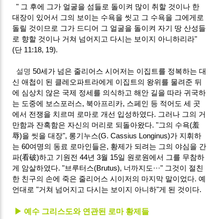
" 그 후에 그가 얼굴을 섬들로 돌이켜 많이 취할 것이나 한
대장이 있어서 그의 보이는 수욕을 씻고 그 수욕을 그에게로
돌릴 것이므로 그가 드디어 그 얼굴을 돌이켜 자기 땅 산성들
로 향할 것이나 거쳐 넘어지고 다시는 보이지 아니하리라"
(단 11:18, 19).
설명
50세가 넘은 줄리어스 시어저는 이집트를 정복하는 대
신 애첩이 된 클레오파트라에게 이집트의 왕위를 물려준 뒤
에 심상치 않은 국제 정세를 의식하고 해안 길을 따라 귀국하
는 도중에 보스포러스, 북아프리카, 스페인 등 적어도 세 곳
에서 전쟁을 치르며 로마로 개선 입성하였다. 그러나 그의 거
만함과 잔혹함은 자신의 머리로 되돌아왔다. "그의 수욕(羞
辱)을 씻을 대장", 롱기누스(G. Cassius Longinus)가 지휘하
는 60여명의 동료 로마인들은, 황제가 되려는 그의 야심을 간
파(看破)하고 기원전 44년 3월 15일 원로원에서 그를 무참하
게 암살하였다. "브루터스(Brutus), 너까지도···" 그것이 절친
한 친구의 손에 죽은 줄리어스 시이저의 마지막 말이었다. 예
언대로 "거쳐 넘어지고 다시는 보이지 아니하"게 된 것이다.
▶ 예수 그리스도와 연관된 로마 황제들