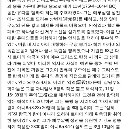
의 왕들 가운데 8번째 왕으로 재위 11년(175년~164년 BC)
동안 유다를 헬라화 하는데 주력하였다. 그는 예루살렘 성전
에서 조석으로 드리는 상번제(常煩祭)를 폐하고, 성전 앞에
우상의 단을 쌓고 돼지를 제물로 바쳤으며, 안식일과 할례를
폐하고 하나님 대신 제우스신을 섬기도록 강요했다. 이를 반
대한 유대인들을 저항하지 않는 안식일을 택하여 무수히 죽
였다. 마침내 시리아에 대항하는 무장 봉기와 함께 마카비의
독립운동이 일어나 끝내 독립을 쟁취했으나 기원전 63년 다
시 로마의 속국이 되어 예수 그리스도 탄생 시 까지 그 상태
라 계속 되었다. 이러한 역사적 사실이 예언을 통해 수백 년
전에 기록된 까닭은 그것이 인류의 구주이신 예수 그리스도
를 탄생시키게 될 유다의 운명에 직접으로 관계돼 있기 때문
이다. 안티오쿠스 4세의 이러한 악역(惡役) 때문에, 상당수의
학자들은 그를 다니엘서 8장의 작은 뿔로 해석하고, 11장
16~39절의 주역(主役)으로 해석하지만, 그것은 전혀 합당치
않은 해석이다. 왜냐하면 그는 북방 왕 시리아의 "마지막 때"
왕이 아니라(8:23) 20명의 왕들 중 8대 왕이며, 그는 "심히
커"진 왕국의 왕이 아니라 오히려 로마에 의해 위축당한 취약
한 왕이었다. 또한 그가 예루살렘 성전을 유린한 기간도 엉뚱
하게 적용한 2300일이 아니라(8:14) 실제로는 3년 10일에 불