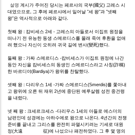
설명
계시가 주어진 당시는 페르샤의 국부(國父) 고레스 시
대였으므로, 그 후에 페르샤에서 일어날 "세 왕"과 "넷째
왕"은 역사적으로 아래와 같다.
첫째 왕 : 캄비세스 2세 - 고레스의 아들로서 이집트 원정을
떠나기 전 유능한 동생 스메르디스를 몰래 죽여 후환을 없애
려 했으나 자신이 오히려 귀국 길에 변사(變死)했다.
둘째 왕 : 가짜 스메르디스 -캄비세스가 이집트 원정에 나간
동안 자신을 캄비세스의 동생인 스메르디스라고 사칭(詐稱)
한 바르디야(Bardiya)가 왕위를 찬탈했다.
셋째 왕 : 다리우스 1세 -가짜 스메르디스(Smerdis)를 쫓아내
고 왕위에 오른 뒤 재위 2년에 중단된 예루살렘 성전 중건령
을 내렸다.
넷 째 왕 : 크세르크세스 -다리우스 1세의 아들로 에스더의
남편인데 성경에는 아하수에로 왕으로 나온다. 4년간의 전쟁
준비를 끝내고 그리스를 완전히 파멸시키려는 기세로 대원
정(大遠 征)에 나섰으나 패전하였다. 그 후 몇 명의