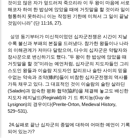
것이요 많은 자가 엎드러져 죽으리라 이 두 왕이 마음에 서로
해코자 하여 한 밥상에 앉았을 때에 거짓말을 할 것이라 일이
형통하지 못하리니 이는 작정된 기한에 미쳐서 그 일이 끝날
것임이니라" (단 11:16, 27).
설명
동기부터가 미신적이었던 십자군전쟁은 시간이 지날
수록 불신과 부패의 본질을 드러냈다. 참가한 왕들이나 나라
의 이해관계가 저마다 달랐으며, 다수의 십자군은 약탈자와
장사꾼으로 변신하기도 했다. "두 왕이 한 밥상에 앉았을 때
거짓말을 할 것"이라는 예언처럼, 십자군의 지도자들인 그리
스도인 왕들과 이슬람 지도자인 칼리프나 술탄 사이의 믿을
수없는 약속과 조약(條約)들이 비참한 십자군전쟁의 역사를
가득 채우고 있다. 그 대표적인 것이 이슬람의 술탄 살라딘
(Saladin)과 엄숙한 평화 협약(協約)을 체결해 놓고도 배신한
지도자 레지날드(Reginald)와 기 드 뤼지농(Guy de
Lysignon)의 경우이다(Prerite-Orton, Medieval History,
529~531).
24.실패로 끝난 십자군의 종말에 대하여 어떠한 예언이 기록
되어 있는가?