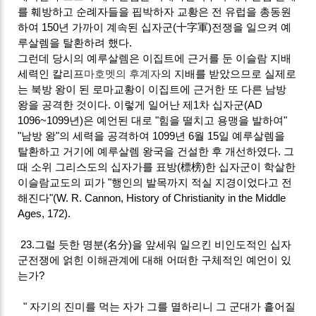
를 훼방하고 순례자들을 핍박하자 교황은 전 유럽을 총동원
하여 150년 가까이 계속된 십자군(十字軍)전쟁을 일으켜 예
루살렘을 탈환하려 했다.
그런데 당시의 예루살렘은 이집트에 근거를 둔 이슬람 지배
세력인 칼리프
마호멧의 후계자
의 지배를 받았으므로 실제로
는 북방 왕이 된 로마교황이 이집트에 근거한 또 다른 남방
왕을 공격한 것이다. 이렇게 일어난 제1차 십자군(AD
1096~1099년)은 예언된 대로 "힘을 떨치고 용맹을 발하여"
"남방 왕"의 세력을 공격하여 1099년 6월 15일 예루살렘을
탈환하고 거기에 예루살렘 왕국을 건설한 후 개선하였다. 그
때 소위 그리스도의 십자가를 표방(標榜)한 십자군이 학살한
이슬람교도의 피가 "행인의 발목까지 적실 지경이었다고 전
해진다"(W. R. Cannon, History of Christianity in the Middle
Ages, 172).
23.그럴 듯한 명분(名分)을 앞세워 일으킨 비인도적인 십자
군전쟁에 얽힌 이해관계에 대해 어떠한 구체적인 예언이 있
는가?
" 자기의 진미를 먹는 자가 그를 멸하리니 그 군대가 흩어질