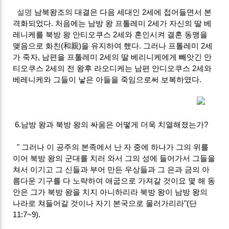
설명
남북왕조의 대결은 다음 세대인 2세에 접어들면서 본
격화되었다. 처음에는 남방 왕 프톨레미 2세가 자신의 딸 베
레니케를 북방 왕 안티오쿠스 2세와 혼인시켜 결혼 동맹을
맺음으로 화친(和親)을 유지하여 했다. 그러나 프톨레미 2세
가 죽자, 남편을 프톨레미 2세의 딸 베리니케에게 빼앗긴 안
티오쿠스 2세의 전 왕후 라오디케는 남편 안디오쿠스 2세와
베레니케와 그들이 낳은 아들을 죽임으로써 보복하였다.
6.남방 왕과 북방 왕의 싸움은 어떻게 더욱 치열해졌는가?
" 그러나 이 공주의 본족에서 난 자 중에 하나가 그의 위를
이어 북방 왕의 군대를 치러 와서 그의 성에 들어가서 그들을
쳐서 이기고 그 신들과 부어 만든 우상들과 그 은과 금의 아
름다운 기구를 다 노략하여 애굽으로 가져갈 것이요 몇 해 동
안은 그가 북방 왕을 치지 아니하리라 북방 왕이 남방 왕의
나라로 쳐들어갈 것이나 자기 본국으로 물러가리라"(단
11:7~9).