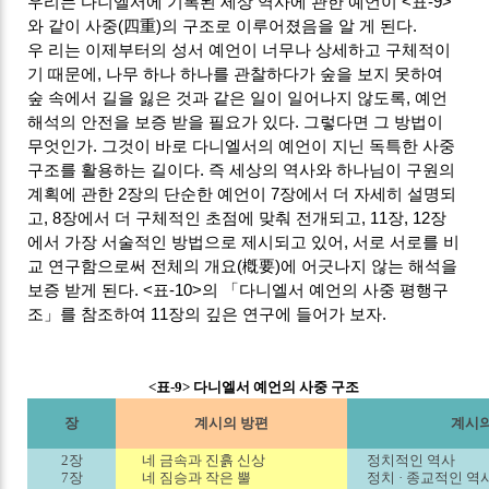
우리는 다니엘서에 기록된 세상 역사에 관한 예언이 <표-9>
와 같이 사중(四重)의 구조로 이루어졌음을 알 게 된다.
우 리는 이제부터의 성서 예언이 너무나 상세하고 구체적이
기 때문에, 나무 하나 하나를 관찰하다가 숲을 보지 못하여
숲 속에서 길을 잃은 것과 같은 일이 일어나지 않도록, 예언
해석의 안전을 보증 받을 필요가 있다. 그렇다면 그 방법이
무엇인가. 그것이 바로 다니엘서의 예언이 지닌 독특한 사중
구조를 활용하는 길이다. 즉 세상의 역사와 하나님이 구원의
계획에 관한 2장의 단순한 예언이 7장에서 더 자세히 설명되
고, 8장에서 더 구체적인 초점에 맞춰 전개되고, 11장, 12장
에서 가장 서술적인 방법으로 제시되고 있어, 서로 서로를 비
교 연구함으로써 전체의 개요(槪要)에 어긋나지 않는 해석을
보증 받게 된다. <표-10>의 「다니엘서 예언의 사중 평행구
조」를 참조하여 11장의 깊은 연구에 들어가 보자.
<표-9> 다니엘서 예언의 사중 구조
장
계시의 방편
계시의
2장
네 금속과 진흙 신상
정치적인 역사
7장
네 짐승과 작은 뿔
정치 · 종교적인 역