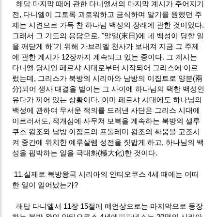
해답
마지막 때에 관한 다니엘서의 마지막 계시가 주어지기
전, 다니엘이 그토록 괴로워하고 금식하며 알기를 원했던 주
제는 시련으로 가득 찬 하나님 백성의 장래에 관한 것이었다.
그래서 그 기도의 응답으로, "말일(末日)에 네 백성이 당할 일
을 깨닫게 하"기 위해 가브리엘 천사가 보내져 지금 그 주제
에 관한 계시가 12장까지 계속되고 있는 중이다. 그 계시는
다니엘 당시인 페르샤 시대로부터 시작되어 그리스에 이르
렀는데, 그리스가 북방의 시리아와 남방의 이집트로 양분(兩
分)되어 생사 대결을 벌이는 그 사이에 하나님의 택한 백성인
유다가 끼어 있는 상황이다. 이미 페르샤 시대에도 하나님의
백성에 관하여 무서운 적의를 드러낸 사단은 그리스 시대에
이르러서도, 적개심에 사무쳐 보복을 계속하는 북방의 셀루
쿠스 왕조와 남방 이집트의 프톨레미 왕조의 싸움을 고조시
켜 중간에 위치한 예루살렘 성전을 짓밟게 하고, 하나님의 백
성을 핍박하는 일을 극대화(極大化)한 것이다.
11.실제로 북방왕국 시리아의 안티오쿠스 4세 때에는 어떠
한 일이 일어났는가?
해답
다니엘서 11장 15절에 예언상으로는 마지막으로 등장
하는 북방 왕인 안티오쿠스 4세
에피파네스
는 20명의 시리아