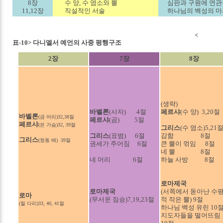
8장
수 양, 수 염소와 뿔
심판과 구원에 연관
11,12장
직설적인 서술
하나님의 백성의 마
<
표-10> 다니엘서 예언의 사중 평행구조
2장
7장
8장
(생략)
바벨론
(사자) 4절
페르샤
(수 양) 3,20절
바벨론
(금 머리)32,38절
페르샤
(곰) 5절
페르샤
(은 가슴)32, 39절
그리스
(수 염소)5,21
그리스
(표범) 6절
감함 8절
그리스
(청동 배) 39절
권세가 주어짐 6절
큰 뿔이 꺾임 8절
네 뿔 8절
네 머리 6절
하늘 사방 8절
로마제국
로마제국
(서쪽에서 돋아난 수
로마
(무서운 짐승)7,19,23절
적 작은 뿔) 9절
(철 다리)33, 40, 41절
하나님 백성 유린 10
지도자들을 떨어뜨림