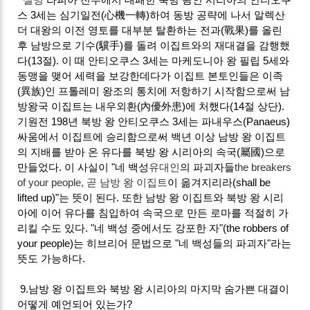
스 3세는 심기일전(心機一轉)하여 동방 공략에 나서 알렉산
더 대왕의 이전 영토를 대부분 탈환하는 전과(戰果)를 올린
후 남방으로 기수(驥手)를 돌려 이집트와의 재대결을 감행했
다(13절). 이 때 안티오쿠스 3세는 마케도니아 왕 필립 5세와
동맹을 맺어 세력을 보강한데다가 이집트 본토인들은 이족
(異族)인 프톨레미 왕조의 통치에 저항하기 시작함으로써 남
방왕국 이집트는 내우외환(內優外患)에 처했다(14절 상단).
기원전 198년 북방 왕 안티오쿠스 3세는 파내우스(Panaeus)
싸움에서 이집트에 승리함으로써 백년 이상 남방 왕 이집트
의 지배를 받아 온 유다를 북방 왕 시리아의 속국(屬國)으로
만들었다. 이 사실이 "네 백성
유대인
의 파괴자들
the breakers
of your people, 곧 남방 왕 이집트
이 옮겨지리라(shall be
lifted up)"는 뜻이 된다. 또한 남방 왕 이집트와 북방 왕 시리
아에 이어 유다를 침입하여 속국으로 만든 로마를 적절히 가
리킬 수도 있다. "네 백성 중에서도 강포한 자"(the robbers of
your people)는 히브리어 문법으로 "네 백성들의 파괴자"라는
뜻도 가능하다.
9.남방 왕 이집트와 북방 왕 시리아의 마지막 숨가쁜 대결이
어떻게 예언되어 있는가?