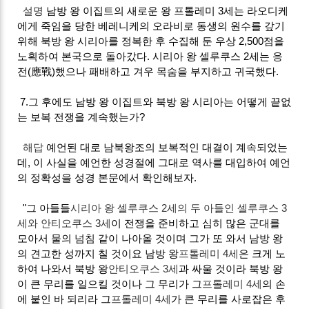
설명
남방 왕 이집트의 새로운 왕 프톨레미 3세는 라오디케
에게 죽임을 당한 베레니케의 오라비로 동생의 원수를 갚기
위해 북방 왕 시리아를 정복한 후 수집해 둔 우상 2,500점을
노획하여 본국으로 돌아갔다. 시리아 왕 셀루쿠스 2세는 응
전(應戰)했으나 패배하고 겨우 목숨을 부지하고 귀국했다.
7.그 후에도 남방 왕 이집트와 북방 왕 시리아는 어떻게 끝없
는 보복 전쟁을 계속했는가?
해답
예언된 대로 남북왕조의 보복적인 대결이 계속되었는
데, 이 사실을 예언한 성경절에 그대로 역사를 대입하여 예언
의 정확성을 성경 본문에서 확인해보자.
"그 아들들
시리아 왕 셀루쿠스 2세의 두 아들인 셀루쿠스 3
세와 안티오쿠스 3세
이 전쟁을 준비하고 심히 많은 군대를
모아서 물의 넘침 같이 나아올 것이며 그가 또 와서 남방 왕
의 견고한 성까지 칠 것이요 남방 왕
프톨레미 4세
은 크게 노
하여 나와서 북방 왕
안티오쿠스 3세
과 싸울 것이라 북방 왕
이 큰 무리를 일으킬 것이나 그 무리가 그
프톨레미 4세
의 손
에 붙인 바 되리라 그
프톨레미 4세
가 큰 무리를 사로잡은 후