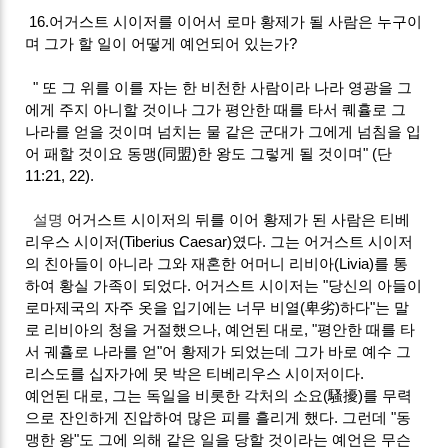
16.어거스트 시이저를 이어서 로마 황제가 될 사람은 누구이
며 그가 할 일이 어떻게 예언되어 있는가?
" 또 그 위를 이를 자는 한 비천한 사람이라 나라 영광을 그
에게 주지 아니할 것이나 그가 평안한 때를 타서 퀘휼로 그
나라를 얻을 것이며 넘치는 물 같은 군대가 그에게 넘침을 입
어 패할 것이요 동맹(同盟)한 왕도 그렇게 될 것이며" (단
11:21, 22).
설명
어거스트 시이저의 뒤를 이어 황제가 된 사람은 티베
리우스 시이저(Tiberius Caesar)였다. 그는 어거스트 시이저
의 친아들이 아니라 그와 재혼한 어머니 리비아(Livia)를 통
하여 황실 가족이 되었다. 어거스트 시이저는 "당신의 아들이
로마제국의 자주 옷을 입기에는 너무 비열(卑劣)하다"는 말
로 리비아의 청을 거절했으나, 예언된 대로, "평안한 때를 타
서 궤휼로 나라를 얻"어 황제가 되었는데 그가 바로 예수 그
리스도를 십자가에 못 박은 티베리우스 시이저이다.
예언된 대로, 그는 독일을 비롯한 각처의 소요(騷擾)를 무력
으로 잔인하게 진압하여 많은 피를 흘리게 했다. 그런데 "동
맹한 왕"도 그에 의해 같은 일을 당할 것이라는 예언은 무슨