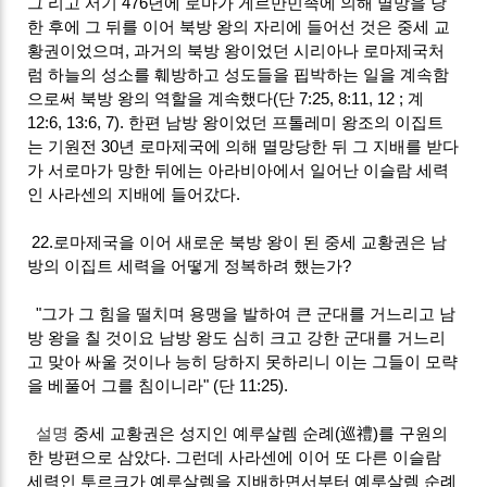
그 리고 서기 476년에 로마가 게르만민족에 의해 멸망을 당
한 후에 그 뒤를 이어 북방 왕의 자리에 들어선 것은 중세 교
황권이었으며, 과거의 북방 왕이었던 시리아나 로마제국처
럼 하늘의 성소를 훼방하고 성도들을 핍박하는 일을 계속함
으로써 북방 왕의 역할을 계속했다(단 7:25, 8:11, 12 ; 계
12:6, 13:6, 7). 한편 남방 왕이었던 프톨레미 왕조의 이집트
는 기원전 30년 로마제국에 의해 멸망당한 뒤 그 지배를 받다
가 서로마가 망한 뒤에는 아라비아에서 일어난 이슬람 세력
인 사라센의 지배에 들어갔다.
22.로마제국을 이어 새로운 북방 왕이 된 중세 교황권은 남
방의 이집트 세력을 어떻게 정복하려 했는가?
"그가 그 힘을 떨치며 용맹을 발하여 큰 군대를 거느리고 남
방 왕을 칠 것이요 남방 왕도 심히 크고 강한 군대를 거느리
고 맞아 싸울 것이나 능히 당하지 못하리니 이는 그들이 모략
을 베풀어 그를 침이니라" (단 11:25).
설명
중세 교황권은 성지인 예루살렘 순례(巡禮)를 구원의
한 방편으로 삼았다. 그런데 사라센에 이어 또 다른 이슬람
세력인 투르크가 예루살렘을 지배하면서부터 예루살렘 순례