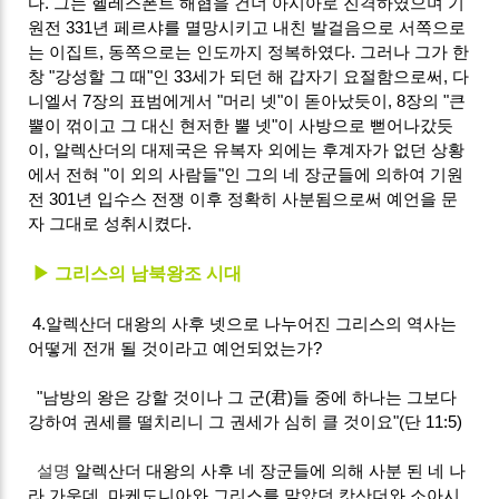
다. 그는 헬레스폰트 해협을 건너 아시아로 진격하였으며 기
원전 331년 페르샤를 멸망시키고 내친 발걸음으로 서쪽으로
는 이집트, 동쪽으로는 인도까지 정복하였다. 그러나 그가 한
창 "강성할 그 때"인 33세가 되던 해 갑자기 요절함으로써, 다
니엘서 7장의 표범에게서 "머리 넷"이 돋아났듯이, 8장의 "큰
뿔이 꺾이고 그 대신 현저한 뿔 넷"이 사방으로 뻗어나갔듯
이, 알렉산더의 대제국은 유복자 외에는 후계자가 없던 상황
에서 전혀 "이 외의 사람들"인 그의 네 장군들에 의하여 기원
전 301년 입수스 전쟁 이후 정확히 사분됨으로써 예언을 문
자 그대로 성취시켰다.
▶ 그리스의 남북왕조 시대
4.알렉산더 대왕의 사후 넷으로 나누어진 그리스의 역사는
어떻게 전개 될 것이라고 예언되었는가?
"남방의 왕은 강할 것이나 그 군(君)들 중에 하나는 그보다
강하여 권세를 떨치리니 그 권세가 심히 클 것이요"(단 11:5)
설명
알렉산더 대왕의 사후 네 장군들에 의해 사분 된 네 나
라 가운데, 마케도니아와 그리스를 맡았던 캇산더와 소아시