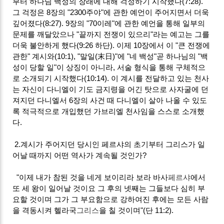
부터 하나님 백성의 장래에 대해 걱정하기 시작했다(7:28).
그 걱정은 8장의 "2300주야"에 관한 예언이 주어지면서 더욱
깊어졌다(8:27). 9장의 "70이레"에 관한 예언을 통해 일부의
문제를 깨달았으나 "끝까지 전쟁이 있으리"라는 예고는 그를
더욱 불안하게 했다(9:26 하단). 이제 10장에서 이 "큰 전쟁에
관한" 계시와(10:1), "말일(末日)"에 "네 백성"곧 하나님의 "백
성이 당할 일"이 상징이 아니라, 서술 형식을 통해 구체적으
로 소개되기 시작했다(10:14). 이 계시를 전달하고 있는 천사
는 자신이 다니엘이 기도 금지령을 어긴 탓으로 사자굴에 던
져지던 다니엘서 6장의 사건 때 다니엘이 살아 나올 수 있도
록 적극적으로 개입했던 가브리엘 천사임을 스스로 소개했
다.
2.계시가 주어지던 당시인 페르샤의 초기부터 그리스가 일
어날 때까지 어떤 역사가 계속될 것인가?
"이제 내가 참된 것을 네게 보이리라 보라 바사
페르샤
에서
또 세 왕이 일어날 것이요 그 후의 넷째는 그들보다 심히 부
요할 것이며 그가 그 부요함으로 강하여진 후에는 모든 사람
을 격동시켜 헬라국
그리스
을 칠 것이며"(단 11:2).