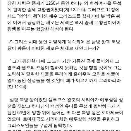
장한 세력은 중세기 1260년 동안 하나님의 백성
여자
을 무섭
게 핍박한 중세 교황권이었다(계 12:2~6). 그러므로 11장에
서도 "언약의 왕"이신 예수 그리스도를 십자가에 봇 박은 뒤
에 이어서 등장하는 새로운 세력은 역시 중세 교황권이어야
평행을 이루는 합당한 해석이 된다.
21.그리스 시대 동안 치열하게 계속되어 온 남방 왕과 북방
왕이 싸움이 어떠한 새로운 체제로 재연되는가?
" 그가 평안한 때에 그 도의 가장 기름진 곳에 들어와서 그
열조와 열조의 조상이 행하지 못하던 것을 행할 것이요 그는
노략하며 탈취한 재물을 무리에게 흩어주며 모략을 베풀어
얼마 동안 산성들을 칠 것인데 때가 이르기까지 그리하리라"
(단 11:24).
설명
북방 왕이었던 셀루쿠스 왕조의 시리아가 예루살렘 성
전을 짓밟고 하나님의 백성인 유다를 무섭게 핍박하다가 기
원전 64년에 망한 뒤에 들어선 또 다른 북방 왕은 로마제국이
었으며, 로마제국도 시리아처럼 예루살렘 성전을 유린하고
그리스도인들을 무섭게 핍박했다.