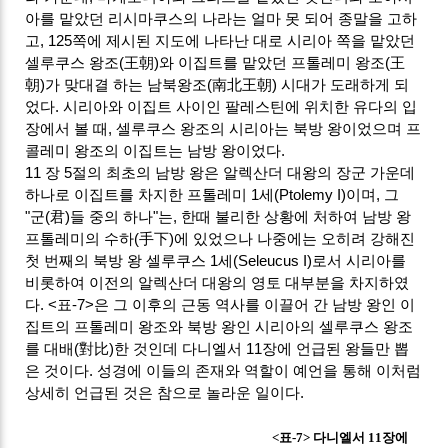
아를 맡았던 리시마쿠스의 나라는 얼마 못 되어 종말을 고하
고, 125쪽에 제시된 지도에 나타난 대로 시리아 쪽을 맡았던
셀루쿠스 왕조(王朝)와 이집트를 맡았던 프톨레미 왕조(王
朝)가 맞대결 하는 남북왕조(南北王朝) 시대가 도래하게 되
었다. 시리아와 이집트 사이인 팔레스틴에 위치한 유다의 입
장에서 볼 때, 셀루쿠스 왕조의 시리아는 북방 왕이었으며 프
콜레미 왕조의 이집트는 남방 왕이었다.
11 장 5절의 최초의 남방 왕은 알렉산더 대왕의 장군 가운데
하나로 이집트를 차지한 프톨레미 1세(Ptolemy I)이며, 그
"군(君)들 중의 하나"는, 한때 불리한 상황에 처하여 남방 왕
프톨레미의 수하(手下)에 있었으나 나중에는 오히려 강해진
첫 번째의 북방 왕 셀루쿠스 1세(Seleucus I)로서 시리아를
비롯하여 이전의 알렉산더 대왕의 영토 대부분을 차지하였
다. <표-7>은 그 이후의 근동 역사를 이끌어 간 남방 왕인 이
집트의 프톨레미 왕조와 북방 왕인 시리아의 셀루쿠스 왕조
를 대배(對比)한 것인데 다니엘서 11장에 언급된 왕들만 뽑
은 것이다. 성경에 이들의 존재와 역할이 예언을 통해 이처럼
상세히 언급된 것은 참으로 놀라운 일이다.
<표-7> 다니엘서 11장에