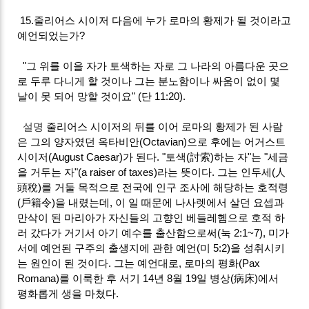
15.줄리어스 시이저 다음에 누가 로마의 황제가 될 것이라고
예언되었는가?
"그 위를 이을 자가 토색하는 자로 그 나라의 아름다운 곳으
로 두루 다니게 할 것이나 그는 분노함이나 싸움이 없이 몇
날이 못 되어 망할 것이요" (단 11:20).
설명
줄리어스 시이저의 뒤를 이어 로마의 황제가 된 사람
은 그의 양자였던 옥타비안(Octavian)으로 후에는 어거스트
시이저(August Caesar)가 된다. "토색(討索)하는 자"는 "세금
을 거두는 자"(a raiser of taxes)라는 뜻이다. 그는 인두세(人
頭稅)를 거둘 목적으로 전국에 인구 조사에 해당하는 호적령
(戶籍令)을 내렸는데, 이 일 때문에 나사렛에서 살던 요셉과
만삭이 된 마리아가 자신들의 고향인 베들레헴으로 호적 하
러 갔다가 거기서 아기 예수를 출산함으로써(눅 2:1~7), 미가
서에 예언된 구주의 출생지에 관한 예언(미 5:2)을 성취시키
는 원인이 된 것이다. 그는 예언대로, 로마의 평화(Pax
Romana)를 이룩한 후 서기 14년 8월 19일 병상(病床)에서
평화롭게 생을 마쳤다.