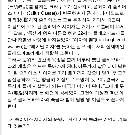
(三頭政治)를 펼쳐온 크라수스가 전사하고, 폼페이와 줄리어
스 시이저(Julius Caesar)가 반목하면서 폼페이가 이집트로
패퇴(敗退)하자 줄리어스는 그를 추격하여 거기서 죽였다.
이집트에 오게 된 줄리어스 시이저는 거기서 프톨레미 11세
의 딸로 남동생과 왕위 다툼을 하던 22세의 클레오파트라를
만나 황홀한 사랑에 빠져들었다. "여자의 딸"(the daughter of
women)은 "빼어난 여자"를 뜻하는 말로 세계사의 절세미인
클레오파트라에게 적합한 표현이다.
그러나 왕위와 인간의 욕망을 함께 이루려 했던 클레오파트
라의 계획은 수포로 돌아가게 된다. 아들까지 낳은 터에 남편
이 된 줄리어스 시이저를 따라 로마까지 갔으나 얼마 후 그가
암살당하자 그는 황급히 이집트로 도망쳐 왔으며, 결국에는
독사에 몰려 자살하게 되는 비극의 여인이 된다. "그에게 무
익(無益)하리라"는 예언의 성취였다. 그것이 기원전 30년의
일로 클레오파트라의 죽음과 함께 남방 왕 이집트도 끝나게
된다.
14.줄리어스 시이저의 운명에 관한 어떤 놀라운 예언이 기록
돼 있는가?