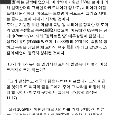
(順應)하는 길밖에 없었다. 이리하여 기원전 168년 로마에 의
해 알렉산더의 고국인 마케도니아가 망하고, 시리아가 이집
트에서 퇴각하고, 이집트는 보호령이 됨으로써 그리스 시대
는 끝나고 로마 시대가 시작된 것이다.
로마는 기원전 64년 마침내 북방 왕 시리아를 정복한 후 로마
의 일개 주(州)로 복속(服屬)시켰으며, 이듬해인 63년에는 폼
페이(Pompey)에 의해 "영화로운 땅" 예루살렘이 점령되고
성전이 유린(蹂躪)되었으며, 12,000명의 유대인이 죽임을 당
하고 독립을 상실한 채 로마의 속주(屬州)가 되고 말았다. 15
절의 예언이 정확히 성취된 것이다.
13.시리아와 유다를 멸망시킨 로마의 발걸음이 어떻게 이집
트까지 이르게 되는가?
"그가 결심하고 전국의 힘을 다하여 이르렀다가 그와 화친
할 것이요 또 여자의 딸을 그에게 주어 그 나라를 패망케 하
려 할 것이나 이루지 못하리니 그에게 무익하리라" (단
11:17).
설명
16절에서 예언된 대로 시리아를 거쳐 유대까지 이른
로마의 정복의 발걸음은 남하(南下)를 계속했다. 삼두정치