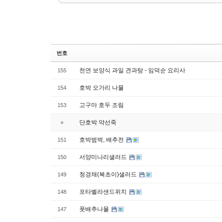
번호
천연 보양식 과일 견과탕 - 임덕순 요리사
155
호박 오가리 나물
154
고구마 호두 조림
153
단호박 약선죽
»
호박범벅, 배추전
151
서양미나리샐러드
150
청경채(복초이)샐러드
149
포타벨라샌드위치
148
풋배추나물
147