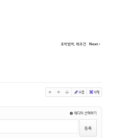
호박범벅, 배추전
Next
수정
삭제
에디터 선택하기