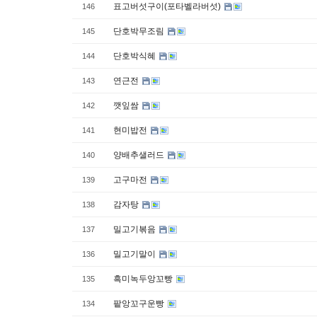
표고버섯구이(포타벨라버섯)
146
단호박무조림
145
단호박식혜
144
연근전
143
깻잎쌈
142
현미밥전
141
양배추샐러드
140
고구마전
139
감자탕
138
밀고기볶음
137
밀고기말이
136
흑미녹두앙꼬빵
135
팥앙꼬구운빵
134