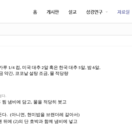
5,
5,
홈
게시판
설교
성경연구
자료실
5,
5,
가루
컵
미국
대추
알
혹은
한국
대추
알
밤
알
1/4
,
2
5
,
6
,
금
약간
코코낱
설탕
조금
물
적당량
,
,
.
쉽다
 찜 냄비에 담고
,
물을 적당히 붓고
둔다
.
(
아니면
,
현미밥을 브랜더레 갈아서
)
낸 뒤에
(2)
의 단 호박과 함께 냄비에 넣고