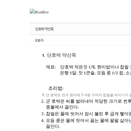
Sketchbook
Sketchbook
스케치북5
스케치북5
Sketchbook
Sketchbook
스케치북5
스케치북5
단호박 약선죽
오화자
단호박
약선죽
재료
단호박
작은것
개
현미밥이나
찹쌀
:
1
,
은행
알
잣
큰술
모듬
콩
컵
소
5
,
1
,
1/2
,
조리법
:
5~6
단
호박은
전자
렌지에
분
구어야
껍질을
버끼기가
군 호박은 씨를 발라내어 적당한 크기로 썬후
중불에서 끓인다
.
찹쌀은 물에 씻어서 잠시 불린 후 곱게 빻아
모듬 콩은 물에 씻어서 끓는 물에 팔팔 삶아
끓인다
.