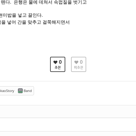
 뗀다
.
은행은 물에 데쳐서 속껍질을 벗기고
현미밥을 넣고 끌인다
.
금을 넣어 간을 맞추고 걸쭉해지면서
0
0
추천
비추천
kaoStory
Band