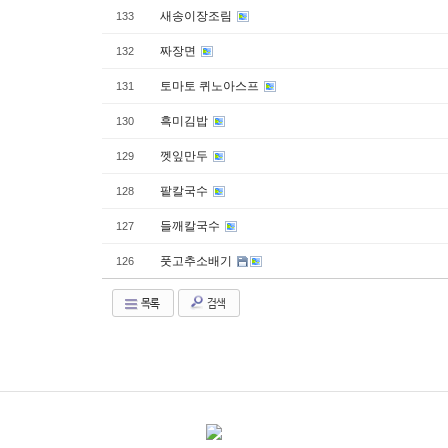
새송이장조림
133
짜장면
132
토마토 퀴노아스프
131
흑미김밥
130
껫잎만두
129
팥칼국수
128
들깨칼국수
127
풋고추소배기
126
목록
검색