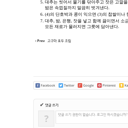
대추는 씻어서 물기를 닦아주고 잣은 고깔을
밤은 속껍질까지 말끔히 벗겨낸다
.
(4)
의 단호박과 콩이 익으면
(3)
의 찹쌀이나 
대추
,
밤
,
은행
,
잣을 넣고 함께 끓이면서 소
모든 재료가 물러지면 그릇에 담아낸다
.
Prev
고구마 호두 조림
Facebook
Twitter
Google
Pinterest
Ka
✔
댓글 쓰기
댓글 쓰기 권한이 없습니다. 로그인 하시겠습니까?
?