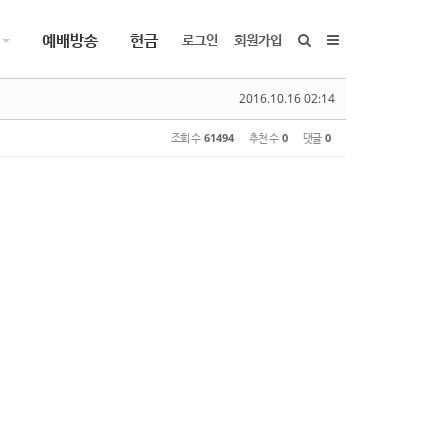
예배방송
헌금
로그인
회원가입
2016.10.16 02:14
조회 수
61494
추천 수
0
댓글
0