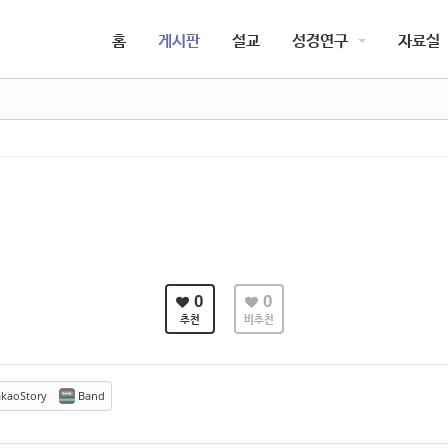
5,
5,
홈
게시판
설교
성경연구
자료실
5,
5,
0
0
추천
비추천
kaoStory
Band