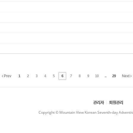
Prev
1
2
3
4
5
6
7
8
9
10
...
29
Next
관리자
회원관리
Copyright © Mountain View Korean Seventh-day Adventist