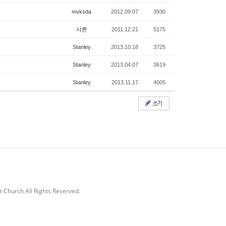
mvksda
2012.09.07
3930
샤론
2011.12.21
5175
Stanley
2013.10.18
3725
Stanley
2013.04.07
3619
Stanley
2013.11.17
4005
쓰기
 Church All Rights Reserved.