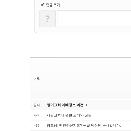
✔
댓글 쓰기
?
번호
영어교회 예배장소 이전
공지
1
재림교회에 관한 오해와 진실
479
장로님! 평안하신지요? 몽골 박상범 목사입니다.
478