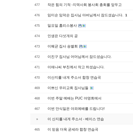
작은 힘의 기적 -지역사회 봉사회 총회를 앞두고
477
임미순 임덕순 집사님 아버님께서 잠드셨습니다.
476
1
일요일 홈리스봉사
475
인생은 다섯개의 공
474
이혜균 집사 송별회
473
이진구 집사님 어머님께서 잠드셨습니다.
472
이애나씨 부친께서 작고 하셨습니다.
471
이산지를 내게 주소서 합창 연습곡
470
이쁘신 우리교회 집사님들
469
이번 주말 예배는 PUC 야영회에서
468
이번 안식일은 야외예배를 드립니다!
467
이 산지를 내게 주소서 - 베이스 연습
»
이 믿음 더욱 굳세라 합창 연습곡
465