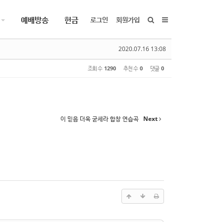
예배방송
헌금
로그인
회원가입
2020.07.16 13:08
조회 수
1290
추천 수
0
댓글
0
이 믿음 더욱 굳세라 합창 연습곡
Next