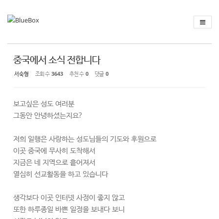
Sketchbook
스케치북5
Sketchbook
스케치북5
중국에서 소식 전합니다
서숙형
조회 수
3643
추천 수
0
댓글
0
보고싶은 성도 여러분
그동안 안녕하셨는지요?
저희 일행은 사랑하는 성도님들의 기도와 후원으로
이곳 중국에 무사히 도착해서
지금은 네 지역으로 흩어져서
열심히 선교활동을 하고 있습니다
생각보다 이곳 인터넷 사정이 좋지 않고
또한 하루종일 바쁜 일정을 보내다 보니