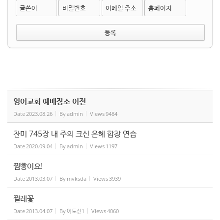
글쓴이
비밀번호
이메일 주소
홈페이지
영어교회 예배장소 이전
Date
2023.08.26
By
admin
Views
9484
찬미 745장 내 주의 크신 은혜 합창 연습
Date
2020.09.04
By
admin
Views
1197
찜빵이요!
Date
2013.03.07
By
mvksda
Views
3939
찔레꽃
Date
2013.04.07
By
이도신1
Views
4060