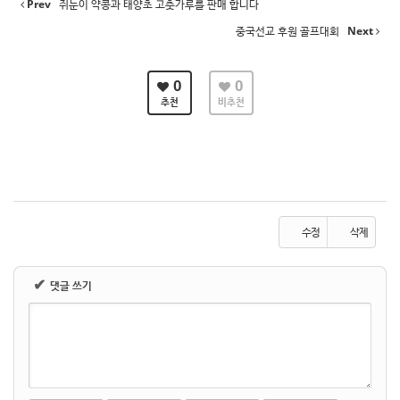
Prev
쥐눈이 약콩과 태양초 고춧가루를 판매 합니다
중국선교 후원 골프대회
Next
0
0
추천
비추천
수정
삭제
✔
댓글 쓰기