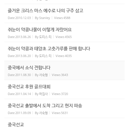
즐거운 크리스 마스 예수로 나의 구주 삼고
Date
2010.12.03
By
Stanley
Views
4588
쥐눈이 약콩나물이 이렇게 자랐어요
Date
2013.06.26
By
도리스 리
Views
4565
쥐눈이 약콩과 태양초 고춧가루를 판매 합니다
Date
2013.06.20
By
도리스 리
Views
4035
중국에서 소식 전합니다
Date
2011.08.30
By
서숙형
Views
3643
중국선교 후원 골프대회
Date
2011.04.14
By
하집사
Views
3720
중국선교 출발에서 도착 그리고 현지 파송
Date
2011.09.09
By
서숙형
Views
5631
중국선교