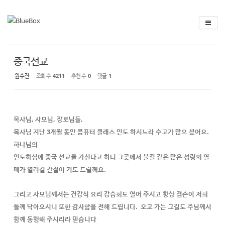
Sketchbook
스케치북5
Sketchbook
스케치북5
중국선교
원수잔
조회 수
4211
추천 수
0
댓글
1
목사님
, 사모님, 장로님들,
목사님 지난 3개월 동안 콤퓨터 클래스 인도 하시느라 수고가 많으 셨어요.
하나님의
인도하심에 중국 선교를 가신다고 하니 그곳에서 불길 같은 많은 성령의 열
매가 열리길 간절이
기도 드릴께요.
그리고 사모님께서는 건강식 요리 강습회도 열어 주시고 항상 겸손이 저희
들께 닥아오시니 또한 감사함을 전해 드립니다.
오고 가는 그길도 주님께서
함께
동행해 주시리라 믿습니다