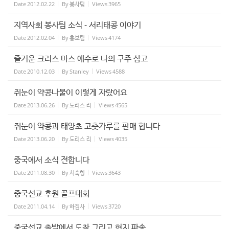
Date
2012.02.22
By
봉사팀
Views
3965
지역사회 봉사팀 소식 - 서리태콩 이야기
Date
2012.02.04
By
홍보팀
Views
4174
즐거운 크리스 마스 예수로 나의 구주 삼고
Date
2010.12.03
By
Stanley
Views
4588
쥐눈이 약콩나물이 이렇게 자랐어요
Date
2013.06.26
By
도리스 리
Views
4565
쥐눈이 약콩과 태양초 고춧가루를 판매 합니다
Date
2013.06.20
By
도리스 리
Views
4035
중국에서 소식 전합니다
Date
2011.08.30
By
서숙형
Views
3643
중국선교 후원 골프대회
Date
2011.04.14
By
하집사
Views
3720
중국선교 출발에서 도착 그리고 현지 파송