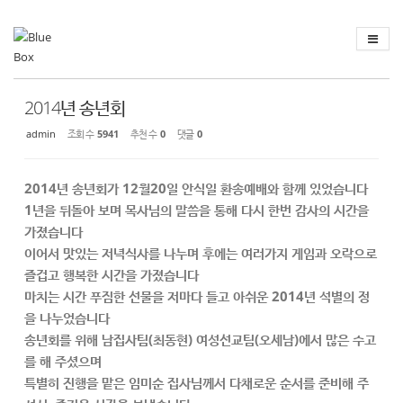
Sketchbook
스케치북5
Sketchbook
스케치북5
2014년 송년회
admin
조회 수
5941
추천 수
0
댓글
0
2014년 송년회가 12월20일 안식일 환송예배와 함께 있었습니다
1년을 뒤돌아 보며 목사님의 말씀을 통해 다시 한번 감사의 시간을
가졌습니다
이어서 맛있는 저녁식사를 나누며 후에는 여러가지 게임과 오락으로
즐겁고 행복한 시간을 가졌습니다
마치는 시간 푸짐한 선물을 저마다 들고 아쉬운 2014년 석별의 정
을 나누었습니다
송년회를 위해 남집사팀(최동현) 여성선교팀(오세남)에서 많은 수고
를 해 주셨으며
특별히 진행을 맡은 임미순 집사님께서 다채로운 순서를 준비해 주