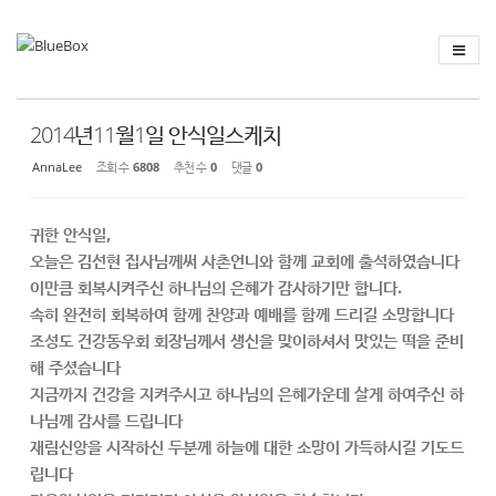
Sketchbook
스케치북5
Sketchbook
스케치북5
2014년11월1일 안식일스케치
AnnaLee
조회 수
6808
추천 수
0
댓글
0
귀한 안식일,
오늘은 김선현 집사님께써 사촌언니와 함께 교회에 출석하였습니다
이만큼 회복시켜주신 하나님의 은혜가 감사하기만 합니다.
속히 완전히 회복하여 함께 찬양과 예배를 함께 드리길 소망합니다
조성도 건강동우회 회장님께서 생신을 맞이하셔서 맛있는 떡을 준비
해 주셨습니다
지금까지 건강을 지켜주시고 하나님의 은혜가운데 살게 하여주신 하
나님께 감사를 드립니다
재림신앙을 시작하신 두분께 하늘에 대한 소망이 가득하시길 기도드
립니다