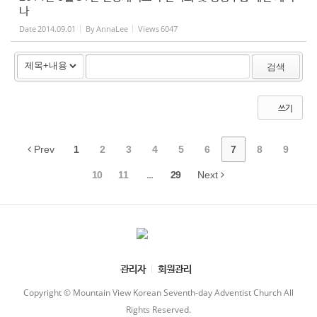
나
Date
2014.09.01
By
AnnaLee
Views
6047
검색
쓰기
Prev
1
2
3
4
5
6
7
8
9
10
11
...
29
Next
관리자
회원관리
Copyright © Mountain View Korean Seventh-day Adventist Church All
Rights Reserved.