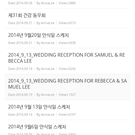
Date
2014.09.28
By
AnnaLee
Views
5880
제31회 건강 동우회
Date
2014.09.21
By
AnnaLee
Views
6573
2014년 9월20일 안식일 스케치
Date
2014.09.21
By
AnnaLee
Views
6438
2014_9_13_WEDDING RECEPTION FOR SAMUEL & RE
BECCA LEE
Date
2014.09.19
By
AnnaLee
Views
6242
2014_9_13_WEDDING RECEPTION FOR REBECCA & SA
MUEL LEE
Date
2014.09.19
By
AnnaLee
Views
1327
2014년 9월 13일 안식일 스케치
Date
2014.09.14
By
AnnaLee
Views
6197
2014년 9월6일 안식일 스케치
Date
2014.09.09
By
AnnaLee
Views
5904