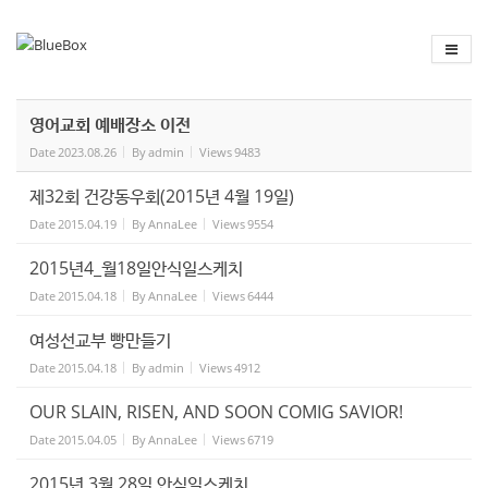
Sketchbook
스케치북5
Sketchbook
스케치북5
영어교회 예배장소 이전
Date
2023.08.26
By
admin
Views
9483
제32회 건강동우회(2015년 4월 19일)
Date
2015.04.19
By
AnnaLee
Views
9554
2015년4_월18일안식일스케치
Date
2015.04.18
By
AnnaLee
Views
6444
여성선교부 빵만들기
Date
2015.04.18
By
admin
Views
4912
OUR SLAIN, RISEN, AND SOON COMIG SAVIOR!
Date
2015.04.05
By
AnnaLee
Views
6719
2015년 3월 28일 안식일스케치