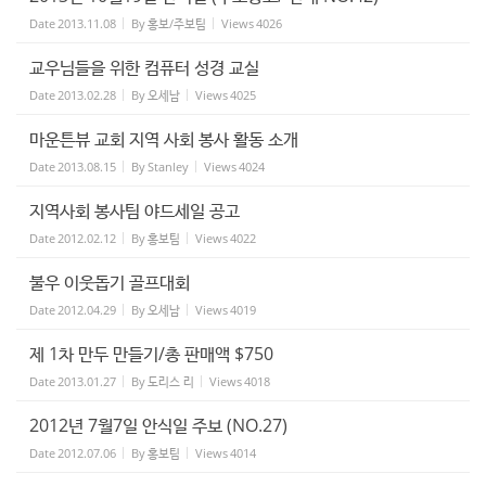
Date
2013.11.08
By
홍보/주보팀
Views
4026
교우님들을 위한 컴퓨터 성경 교실
Date
2013.02.28
By
오세남
Views
4025
마운튼뷰 교회 지역 사회 봉사 활동 소개
Date
2013.08.15
By
Stanley
Views
4024
지역사회 봉사팀 야드세일 공고
Date
2012.02.12
By
홍보팀
Views
4022
불우 이웃돕기 골프대회
Date
2012.04.29
By
오세남
Views
4019
제 1차 만두 만들기/총 판매액 $750
Date
2013.01.27
By
도리스 리
Views
4018
2012년 7월7일 안식일 주보 (NO.27)
Date
2012.07.06
By
홍보팀
Views
4014