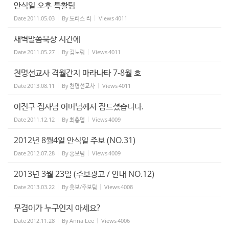
안식일 오후 특활팀
Date
2011.05.03
By
도리스 리
Views
4011
새벽말씀묵상 시간에
Date
2011.05.27
By
김노립
Views
4011
천명선교사 격월간지 마라나타 7-8월 호
Date
2013.08.11
By
천명선교사
Views
4011
이진구 집사님 어머님께서 잠드셨습니다.
Date
2011.12.12
By
최충업
Views
4009
2012년 8월4일 안식일 주보 (NO.31)
Date
2012.07.28
By
홍보팀
Views
4009
2013년 3월 23일 (주보광고 / 안내 NO.12)
Date
2013.03.22
By
홍보/주보팀
Views
4008
무겸이가 누구인지 아세요?
Date
2012.11.28
By
Anna Lee
Views
4006