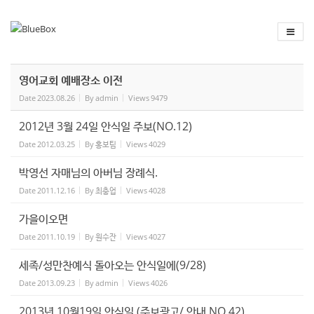
Sketchbook
스케치북5
Sketchbook
스케치북5
영어교회 예배장소 이전
Date
2023.08.26
By
admin
Views
9479
2012년 3월 24일 안식일 주보(NO.12)
Date
2012.03.25
By
홍보팀
Views
4029
박영선 자매님의 아버님 장례식.
Date
2011.12.16
By
최충업
Views
4028
가을이오면
Date
2011.10.19
By
원수잔
Views
4027
세족/성만찬예식 돌아오는 안식일에(9/28)
Date
2013.09.23
By
admin
Views
4026
2013년 10월19일 안식일 (주보광고/ 안내 NO.42)