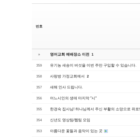
번호
영어교회 예배장소 이전
»
1
유기농 새송이 버섯을 이번 주만 구입할 수 있습니다.
359
사랑방 가정교회에서
358
2
새해 인사 드립니다.
357
어느시인의 생애 마지막 "시"
356
한경숙 집사님! 하나님께서 주신 부활의 소망으로 위
355
신년도 영상팀/웹팀 모임
354
아름다운 꽃들과 음악이 있는 곳
353