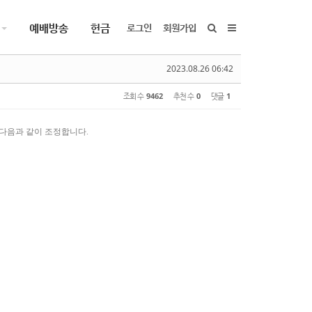
예배방송
헌금
로그인
회원가입
2023.08.26 06:42
조회 수
9462
추천 수
0
댓글
1
다음과 같이 조정합니다
.