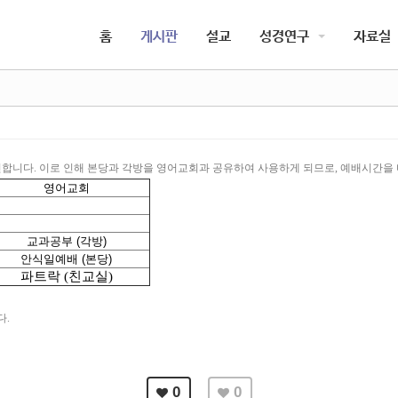
5,
5,
홈
게시판
설교
성경연구
자료실
5,
5,
전합니다
.
이로 인해 본당과 각방을 영어교회과 공유하여 사용하게 되므로
,
예배시간을 
영어교회
교과공부 (각방)
안식일예배 (본당)
파트락
(
친교실
)
다
.
0
0