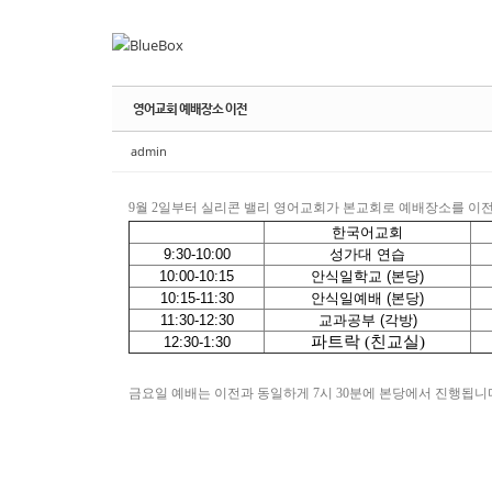
Sketchbook
Sketchbook
스케치북5
스케치북5
Sketchbook
Sketchbook
스케치북5
스케치북5
영어교회 예배장소 이전
admin
9
월
2
일부터 실리콘 밸리 영어교회가 본교회로 예배장소를 이
한국어교회
9:30-10:00
성가대 연습
10:00-10:15
안식일학교 (본당)
10:15-11:30
안식일예배 (본당)
11:30-12:30
교과공부 (각방)
파트락
(
친교실
)
12:30-1:30
금요일 예배는 이전과 동일하게
7
시
30
분에 본당에서 진행됩니