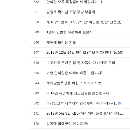
안식일 오후 특활팀에서 알립니다.
352
1
김명호 목사님 초청 주말 부흥회
351
제 4 구역반 이야기(구역장: 이영호, 반장: 신충명)
350
1월에 만발한 목련화를 보면서
349
새해에 드리는 기도
348
2013년 12월 14일 안식일 (주보 광고/ 안내 No.50)
347
수고하고 무거운 짐 진 자들아 다 내게로 오라
346
이번 안식일은 야외예배를 드립니다!
345
새벽말씀묵상을 위한 스카이프 자료
344
2014년 사경회에 성도님들을 초청합니다
343
여성선교부 서부지역 영성세미나에 다녀와서..
342
2012년 5월 8일 KBS<아침마당 화요 초대석>에......
341
성가대 할렐루야 연습곡
340