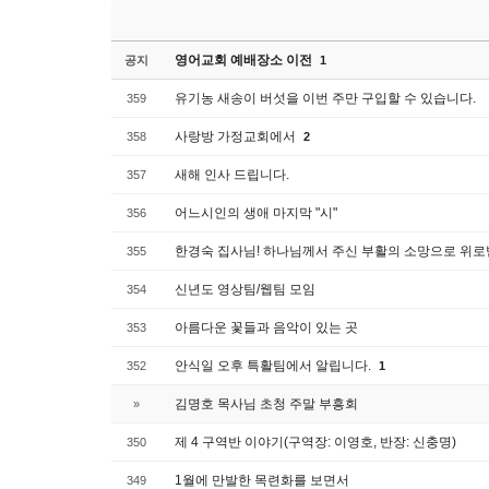
영어교회 예배장소 이전
공지
1
유기농 새송이 버섯을 이번 주만 구입할 수 있습니다.
359
사랑방 가정교회에서
358
2
새해 인사 드립니다.
357
어느시인의 생애 마지막 "시"
356
한경숙 집사님! 하나님께서 주신 부활의 소망으로 위
355
신년도 영상팀/웹팀 모임
354
아름다운 꽃들과 음악이 있는 곳
353
안식일 오후 특활팀에서 알립니다.
352
1
김명호 목사님 초청 주말 부흥회
»
제 4 구역반 이야기(구역장: 이영호, 반장: 신충명)
350
1월에 만발한 목련화를 보면서
349