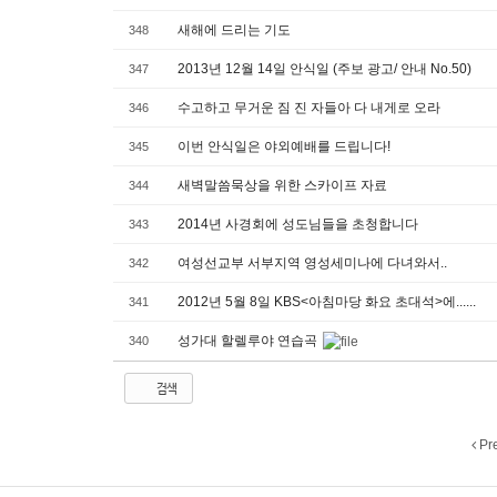
새해에 드리는 기도
348
2013년 12월 14일 안식일 (주보 광고/ 안내 No.50)
347
수고하고 무거운 짐 진 자들아 다 내게로 오라
346
이번 안식일은 야외예배를 드립니다!
345
새벽말씀묵상을 위한 스카이프 자료
344
2014년 사경회에 성도님들을 초청합니다
343
여성선교부 서부지역 영성세미나에 다녀와서..
342
2012년 5월 8일 KBS<아침마당 화요 초대석>에......
341
성가대 할렐루야 연습곡
340
검색
Pr