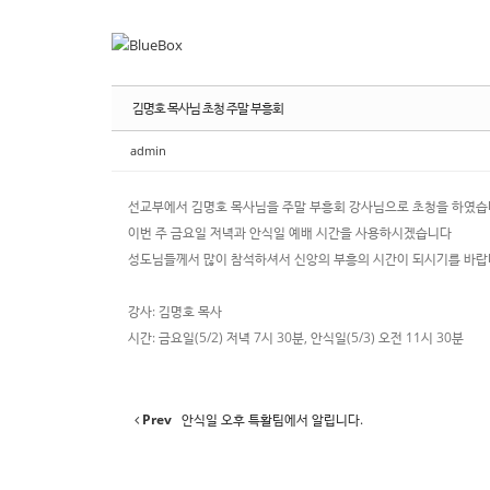
Sketchbook
Sketchbook
스케치북5
스케치북5
Sketchbook
Sketchbook
스케치북5
스케치북5
김명호 목사님 초청 주말 부흥회
admin
선교부에서 김명호 목사님을 주말 부흥회 강사님으로 초청을 하였습
이번 주 금요일 저녁과 안식일 예배 시간을 사용하시겠습니다
성도님들께서 많이 참석하셔서 신앙의 부흥의 시간이 되시기를 바랍
강사: 김명호 목사
시간: 금요일(5/2) 저녁 7시 30분, 안식일(5/3) 오전 11시 30분
Prev
안식일 오후 특활팀에서 알립니다.