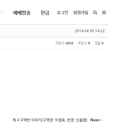
예배방송
헌금
로그인
회원가입
2014.04.30 14:22
조회 수
4254
추천 수
0
댓글
0
제 4 구역반 이야기(구역장: 이영호, 반장: 신충명)
Next