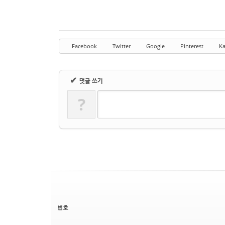
Facebook
Twitter
Google
Pinterest
Ka
✔
댓글 쓰기
?
번호