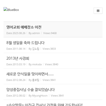
Sketchbook
스케치북5
Sketchbook
스케치북5
영어교회 예배장소 이전
Date
2023.08.26
By
admin
Views
9468
8월 생일을 축하 드립니다
Date
2011.08.14
By
김노립
Views
3833
2013년 사경회
Date
2013.03.19
By
mvksda
Views
3840
새로운 안식일을 맞이하면서......
Date
2012.08.24
By
홍보팀
Views
3841
양성중집사님 수술 잘되었습니다
Date
2012.08.02
By
MyungHoon
Views
3841
<수요방문> 이진구 집사님 가정을 위해 기도합시다!