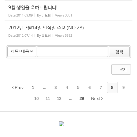
9월 생일을 축하드립니다!
Date
2011.09.09
By
김노립
Views
3881
2012년 7월14일 안식일 주보 (NO.28)
Date
2012.07.14
By
홍보팀
Views
3882
검색
쓰기
Prev
1
...
3
4
5
6
7
8
9
10
11
12
...
29
Next