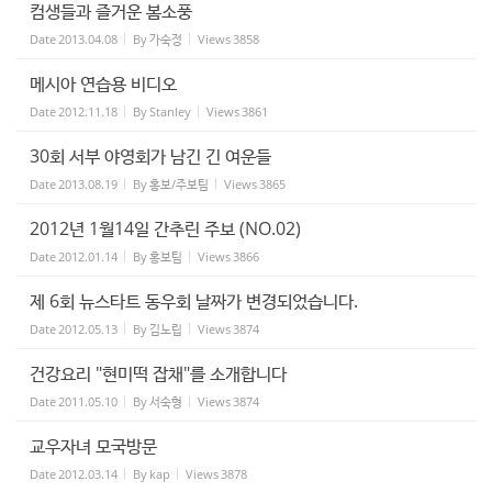
컴생들과 즐거운 봄소풍
Date
2013.04.08
By
가숙정
Views
3858
메시아 연습용 비디오
Date
2012.11.18
By
Stanley
Views
3861
30회 서부 야영회가 남긴 긴 여운들
Date
2013.08.19
By
홍보/주보팀
Views
3865
2012년 1월14일 간추린 주보 (NO.02)
Date
2012.01.14
By
홍보팀
Views
3866
제 6회 뉴스타트 동우회 날짜가 변경되었습니다.
Date
2012.05.13
By
김노립
Views
3874
건강요리 "현미떡 잡채"를 소개합니다
Date
2011.05.10
By
서숙형
Views
3874
교우자녀 모국방문
Date
2012.03.14
By
kap
Views
3878