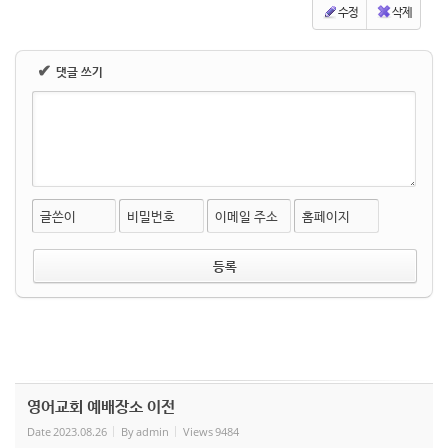
수정
삭제
✔
댓글 쓰기
글쓴이
비밀번호
이메일 주소
홈페이지
영어교회 예배장소 이전
Date
2023.08.26
By
admin
Views
9484