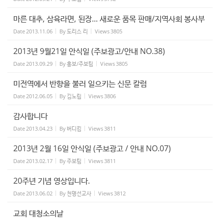
마른 대추, 삼육라면, 된장... 새로운 품목 판매/지역사회 봉사부
Date
2013.11.06
By
도리스 리
Views
3805
2013년 9월21일 안식일 (주보광고/안내 NO.38)
Date
2013.09.29
By
홍보/주보팀
Views
3805
미전역에서 반향을 불러 일으키는 신문 칼럼
Date
2012.06.05
By
김노립
Views
3806
감사합니다
Date
2013.04.23
By
버디킴
Views
3811
2013년 2월 16일 안식일 (주보광고 / 안내 NO.07)
Date
2013.02.17
By
주보팀
Views
3811
20주년 기념 영상입니다.
Date
2013.06.02
By
천명선교사
Views
3812
교회 대청소의날