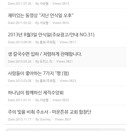
Date
2011.07.26
By
서숙형
Views
3813
재미있는 동영상 "지난 안식일 오후"
Date
2011.05.02
By
서숙형
Views
3816
2013년 8월3일 안식일(주보광고/안내 NO.31)
Date
2013.08.09
By
홍보/주보팀
Views
3817
생 칼국수면 입하 / 저렴하게 판매합니다.
Date
2013.03.26
By
도리스 리
Views
3821
사람들이 좋아하는 7가지 "짱 (펌)
Date
2013.03.08
By
홍보/주보팀
Views
3823
하나님이 함께하신 제직수양회
Date
2011.01.31
By
서숙형
Views
3825
주의 빛을 비춰 주소서 - 마운튼뷰 교회 합창단
Date
2013.11.17
By
Stanley
Views
3831