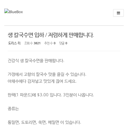
Sketchbook
스케치북5
Sketchbook
스케치북5
생 칼국수면 입하 / 저렴하게 판매합니다.
도리스 리
조회 수
3821
추천 수
0
댓글
0
건강식 생 칼국수면을 판매합니다.
가정에서 고향의 칼국수 맛을 즐길 수 있습니다.
야채수에다 감자넣고 맛있게 끊여 드세요.
한팩(1 파운드)에 $3.00 입니다. 3인분이 나옵니다.
종류는
통밀면, 도토리면, 쑥면, 메밀면 이 있습니다.