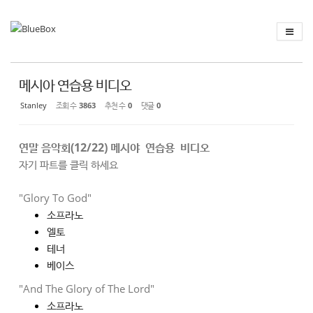
Sketchbook
스케치북5
Sketchbook
스케치북5
메시아 연습용 비디오
Stanley
조회 수
3863
추천 수
0
댓글
0
연말 음악회(12/22)
메시야 연습용 비디오
자기 파트를 클릭 하세요
"Glory To God"
소프라노
엘토
테너
베이스
"And The Glory of The Lord"
소프라노