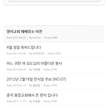
영어교회 예배장소 이전
Date
2023.08.26
By
admin
Views
9485
4월 생일 축하드립니다
Date
2011.03.30
By
MV미디어
Views
3781
어느 귀한 여 성도님의 아름다운 봉사
Date
2013.06.20
By
서숙형
Views
3782
2012년 2월18일 안식일 주보 (NO.07)
Date
2012.02.19
By
홍보팀
Views
3783
중국 용정교회에서 온 편지 입니다
Date
2011.11.13
By
서숙형
Views
3789