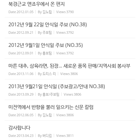
북경근교 앤죠우에서 온 편지
Date
2012.01.05
By
김노립
Views
3790
2012년 9월 22일 안식일 주보 (NO.38)
Date
2012.09.21
By
주보팀
Views
3792
2012년 9월1일 안식일 주보 (NO.35)
Date
2012.09.01
By
홍보팀
Views
3792
마른 대추, 삼육라면, 된장... 새로운 품목 판매/지역사회 봉사부
Date
2013.11.06
By
도리스 리
Views
3806
2013년 9월21일 안식일 (주보광고/안내 NO.38)
Date
2013.09.29
By
홍보/주보팀
Views
3806
미전역에서 반향을 불러 일으키는 신문 칼럼
Date
2012.06.05
By
김노립
Views
3806
감사합니다
Date
2013.04.23
By
버디킴
Views
3811