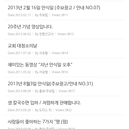
2013년 2월 16일 안식일 (주보광고 / 안내 NO.07)
Date
2013.02.17
By
주보팀
Views
3811
20주년 기념 영상입니다.
Date
2013.06.02
By
천명선교사
Views
3812
교회 대청소의날
Date
2011.07.26
By
서숙형
Views
3814
재미있는 동영상 "지난 안식일 오후"
Date
2011.05.02
By
서숙형
Views
3816
2013년 8월3일 안식일(주보광고/안내 NO.31)
Date
2013.08.09
By
홍보/주보팀
Views
3817
생 칼국수면 입하 / 저렴하게 판매합니다.
Date
2013.03.26
By
도리스 리
Views
3822
사람들이 좋아하는 7가지 "짱 (펌)
Date
2013.03.08
By
홍보/주보팀
Views
3823