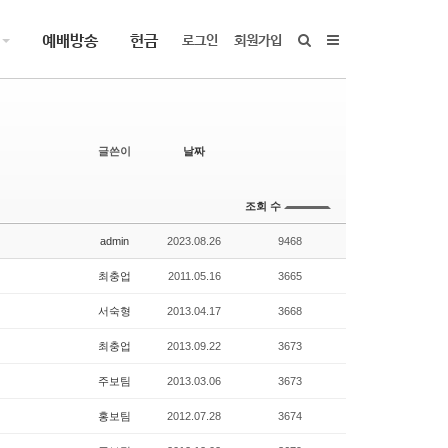
예배방송
헌금
로그인
회원가입
글쓴이
날짜
조회 수
admin
2023.08.26
9468
최충업
2011.05.16
3665
서숙형
2013.04.17
3668
최충업
2013.09.22
3673
주보팀
2013.03.06
3673
홍보팀
2012.07.28
3674