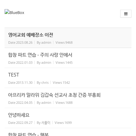
Sketchbook
스케치북5
Sketchbook
스케치북5
영어교회 예배장소 이전
Date
2023.08.26
By
admin
Views
9468
합창 파트 연습 - 주의 사랑 안에서
Date
2022.01.03
By
admin
Views
1445
TEST
Date
2013.11.30
By
chris
Views
1542
아프리카 말라위 김갑숙 선교사 초청 간증 부흥회
Date
2022.04.05
By
admin
Views
1688
안녕하세요
Date
2022.09.27
By
서울이
Views
1699
합창 파트 연습 - 행복