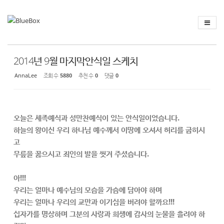
Sketchbook
스케치북5
Sketchbook
스케치북5
2014년 9월 마지막안식일 스케치
AnnaLee
조회 수
5880
추천 수
0
댓글
0
오늘은 세족예식과 성만찬예식이 있는 안식일이었습니다.
하늘의 왕이신 우리 하나님 예수께서 이땅에 오셔서 허리를 굽히시
고
무릎을 꿇으시고 죄인의 발을 씻겨 주셨습니다.
아!!!
우리는 얼마나 예수님의 모습을 가슴에 담아야 하며
우리는 얼마나 우리의 교만과 이기심을 버려야 할까요!!!
십자가를 명상하며 그분의 사랑과 희생에 감사의 눈물을 흘려야 하