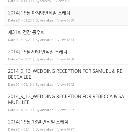
Date
2014.11.30
By
Stanley
Views
4001
2014년 9월 마지막안식일 스케치
Date
2014.09.28
By
AnnaLee
Views
5880
제31회 건강 동우회
Date
2014.09.21
By
AnnaLee
Views
6573
2014년 9월20일 안식일 스케치
Date
2014.09.21
By
AnnaLee
Views
6438
2014_9_13_WEDDING RECEPTION FOR SAMUEL & RE
BECCA LEE
Date
2014.09.19
By
AnnaLee
Views
6242
2014_9_13_WEDDING RECEPTION FOR REBECCA & SA
MUEL LEE
Date
2014.09.19
By
AnnaLee
Views
1327
2014년 9월 13일 안식일 스케치
Date
2014.09.14
By
AnnaLee
Views
6197