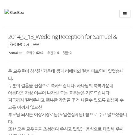
Sketchbook
스케치북5
Sketchbook
스케치북5
2014_9_13_Wedding Reception for Samuel &
Rebecca Lee
AnnaLee
조회 수
6242
추천 수
0
댓글
0
온 교우들이 참석한 가운데 셈과 리베카의 결혼 피로연이 있었습니
다.
두분의 결혼을 진심으로 축하드립니다. 하나님의 축복가운데
아름다운 가정 이루어 나가길 모든 교우들은 기도드립니다.
지금까지 길러주시고 행복한 가정을 꾸려 나갈수 있도록 희생과 수
고를 아끼지 않으신
부모님 되시는 이상기장로님(노일선집사님) 참으로 수고 많으셨습니
다.
또한 모든 교우들을 초청하여 주시고 맛있는 음식으로 대접해 주셔