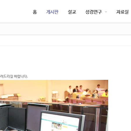
5,
5,
홈
게시판
설교
성경연구
자료실
5,
5,
돌려드리길 바랍니다.