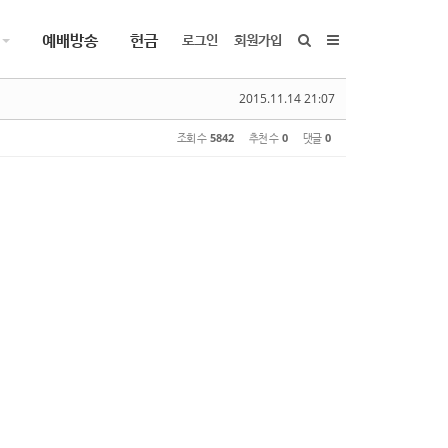
예배방송
헌금
로그인
회원가입
2015.11.14 21:07
조회 수
5842
추천 수
0
댓글
0