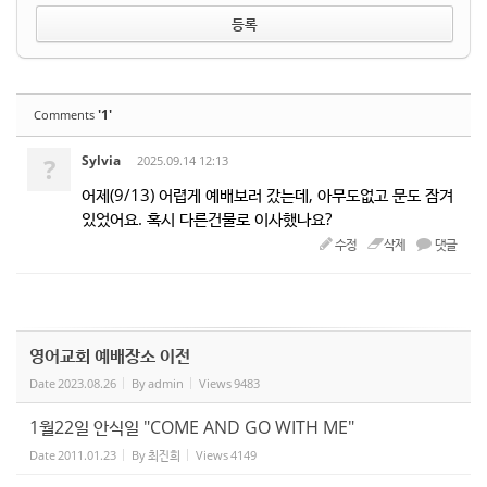
'1'
Comments
?
Sylvia
2025.09.14 12:13
어제(9/13) 어렵게 예배보러 갔는데, 아무도없고 문도 잠겨
있었어요. 혹시 다른건물로 이사했나요?
수정
삭제
댓글
영어교회 예배장소 이전
Date
2023.08.26
By
admin
Views
9483
1월22일 안식일 "COME AND GO WITH ME"
Date
2011.01.23
By
최진희
Views
4149