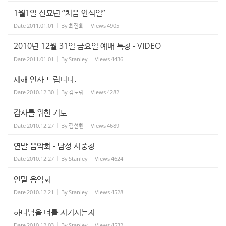
1월1일 신묘년 “처음 안식일”
Date
2011.01.01
By
최진희
Views
4905
2010년 12월 31일 금요일 예배 특창 - VIDEO
Date
2011.01.01
By
Stanley
Views
4436
새해 인사 드립니다.
Date
2010.12.30
By
김노립
Views
4282
감사를 위한 기도
Date
2010.12.27
By
김선현
Views
4689
연말 음악회 - 남성 사중창
Date
2010.12.27
By
Stanley
Views
4624
연말 음악회
Date
2010.12.21
By
Stanley
Views
4528
하나님을 너를 지키시는자
Date
2010.12.03
By
Stanley
Views
4532