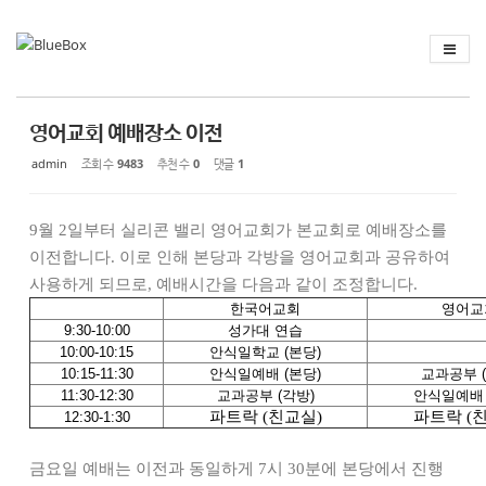
Sketchbook
스케치북5
Sketchbook
스케치북5
영어교회 예배장소 이전
admin
조회 수
9483
추천 수
0
댓글
1
9
월
2
일부터 실리콘 밸리 영어교회가 본교회로 예배장소를
이전합니다
.
이로 인해 본당과 각방을 영어교회과 공유하여
사용하게 되므로
,
예배시간을 다음과 같이 조정합니다
.
한국어교회
영어교
9:30-10:00
성가대 연습
10:00-10:15
안식일학교 (본당)
10:15-11:30
안식일예배 (본당)
교과공부 (
11:30-12:30
교과공부 (각방)
안식일예배 
파트락
(
친교실
)
파트락
(
12:30-1:30
금요일 예배는 이전과 동일하게
7
시
30
분에 본당에서 진행