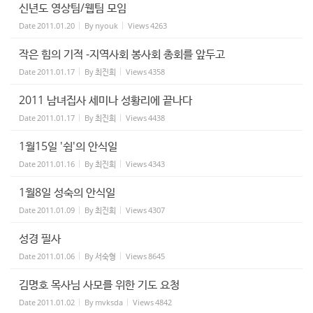
신년도 영상팀/웹팀 모임
Date
2011.01.20
By
nyouk
Views
4263
작은 힘의 기적 -지역사회 봉사회 총회를 앞두고
Date
2011.01.17
By
최진희
Views
4358
2011 남녀집사 세미나 성황리에 끝나다
Date
2011.01.17
By
최진희
Views
4438
1월15일 '쉼'의 안식일
Date
2011.01.16
By
최진희
Views
4343
1월8일 성숙의 안식일
Date
2011.01.09
By
최진희
Views
4307
성경 필사
Date
2011.01.06
By
서숙형
Views
8645
김명호 목사님 사모를 위한 기도 요청
Date
2011.01.02
By
mvksda
Views
4842