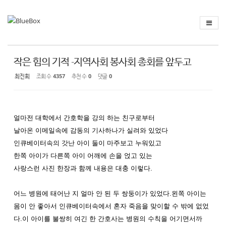
Sketchbook
스케치북5
Sketchbook
스케치북5
작은 힘의 기적 -지역사회 봉사회 총회를 앞두고
최진희
조회 수
4357
추천 수
0
댓글
0
얼마전
대학에서
간호학을
강의
하는
친구로부터
날아온
이메일속에
감동의
기사하나가
실려와
있었다
인큐베이터
속의
갓난
아이
둘이
마주보고
누워있고
한쪽
아이가
다른쪽
아이
어깨에
손을
얹고
있는
사랑스런
사진
한장과
함께
내용은
대충
이렇다
.
어느
병원에
태어난
지
얼마
안
된
두
쌍둥이가
있었다
.
왼쪽
아이는
몸이
안
좋아서
인큐베이터
속에서
혼자
죽음을
맞이할
수
밖에
없었
다
.
이
아이를
불쌍히
여긴
한
간호사는
병원의
수칙을
어기면서까