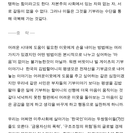
탱하는
힘이라고도
한다
.
자본주의
사회에서
있는
자와
없는
자
,
서
로
갈등이
없을
수
없다
.
그러나
이들은
그것을
기부라는
수단을
통
해
극복해
가는
것같다
.
-------중 략 ----
어려운
시대에
도움이
필요한
이웃에게
손을
내미는
방법에는
여러
가지가
있겠지만
어떤
방법이든
본시적으로
나누고
싶어하는
‘
마
음
’
이
없이는
불가능한것이
아닐까
.
워렌
버핏이나
빌
게이츠의
기부
이야기나
한국의
김밥할머니의
평생모은
전재산을
기부금으로
내어
놓는
이야기는
어려운이웃에게
도움을
주고
싶어하는
같은
심정이겠
지만
우리네
같은
서민은
부자들의
기부이야기
보다는
평생을
김밥
팔아
좋은
일에
기부하는
할머니의
선행에
더욱
마음이
움직이는
것
같다
.
넉넉하지
못한
형편에서
어려운
이웃을
돌아보는
그
마음이
깊
은
공감을
얻게
하고
생각을
바꾸게
하고
행동으로
실천하게
하니까
.
우리는 어쩌면 미
주사회에
살아가는
‘
한국인
’
이라는
두쌍
둥이들(?)인
줄도
모른다
. ‘
금융자산의
폭락
’, ‘
구조조정의
위험
’
등의
글로벌
경제