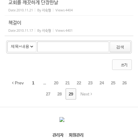
교회를 깨끗하게 단장한날
Date
2010.11.21
By
서숙형
Views
4404
책걸이
Date
2010.11.17
By
서숙형
Views
4401
검색
쓰기
Prev
1
...
20
21
22
23
24
25
26
27
28
29
Next
관리자
회원관리