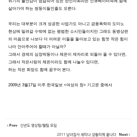
위기의
불안감이
엄습되어
있는
한인사회라는
인큐베이터
속에
함께
살아가야 하는
쌍둥이들인줄도
모른다
.
우리는
대부분이
크게
성공한
사업가도
아니고
금융폭락의
도미노
현상에
밀려갈
수밖에
없는
평범한
소시민들이지만
그래도
동병상련
의
마음으로
나보다
더
어려운
이들을
돌아보고
있는
힘껏
작은
힘이
나마
안아주어야
할때가
아닐까
?
그래서
경제의
심장박동이나
체온이
제자리로
되돌아
올
수
있다면,
그래서 작은사랑의 체온이라도 함께 나눌수 있다면,
하는
작은
희망도
함께
꿈꾸어
본다
.
2009년 3월17일 미주 한국일보 <여성의 창> 기고문 중에서
Prev
신년도 영상팀/웹팀 모임
2011 남녀집사 세미나 성황리에 끝나다
Next