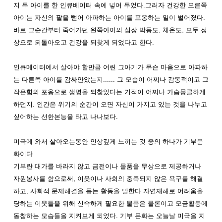
지
두
아이를
한
인큐베이터
속에
넣어
두었다
.
그러자
건강한
오른쪽
아이는
자신의
팔을
뻗어
아파하는
아이를
포옹하는
일이
벌어졌다.
바로 그순간부터
죽어가던
왼쪽아이의
심장
박동도
,
체온도
,
모두
정
상으로
되
돌아오고
건강을
되찾게
되었다고
한다
.
인큐메이터에서
살아야
할만큼 어
린 그아기가
무슨
마음으로
아파하
는
다른쪽
아이를
감싸안았는지......
그
모습이 어찌나
감동적이고
그
작은힘의
포옹으로 생명을
되찾았다는
기적이
어찌나
가슴뭉클하게
하던지
.
인간은
위기의
순간이
오면
자신이
가지고
있는
것을
나누고
싶어하는 선한
본능을
타고
나나보다
.
미국에
와서
살아오는동안
인상깊게
느끼는
것
중의
하나가
기부문
화이다
기부란
대가를
바라지
않고
금전이나
물품을
무상으로
제공하거나
자원봉사를
함으로써
,
이웃이나
사회의
충족되지
않은
욕구를
해결
하고
,
사회적
문제해결을
돕는
활동을
말한다
.
자연재해로
어려움을
당하는
이웃들을
위해
신속하게
필요한
물품은
물론이고
모금활동에
동참하는
모습들을
지켜보게
되었다
.
기부
문화는
오늘날
미국을
지