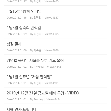
Date
2011.01.17
By
최진희
Views
4435
1월15일 '쉼'의 안식일
Date
2011.01.16
By
최진희
Views
4337
1월8일 성숙의 안식일
Date
2011.01.09
By
최진희
Views
4305
성경 필사
Date
2011.01.06
By
서숙형
Views
8636
김명호 목사님 사모를 위한 기도 요청
Date
2011.01.02
By
mvksda
Views
4842
1월1일 신묘년 “처음 안식일”
Date
2011.01.01
By
최진희
Views
4901
2010년 12월 31일 금요일 예배 특창 - VIDEO
Date
2011.01.01
By
Stanley
Views
4434
새해 인사 드립니다.