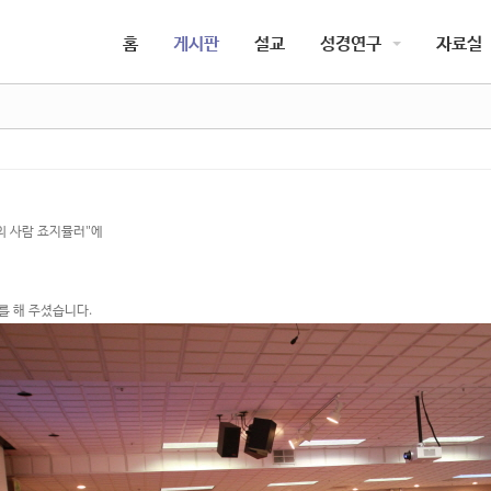
5,
5,
홈
게시판
설교
성경연구
자료실
5,
5,
의 사람 죠지뮬러"에
를 해 주셨습니다.