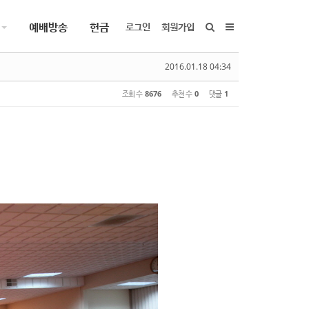
예배방송
헌금
로그인
회원가입
2016.01.18 04:34
조회 수
8676
추천 수
0
댓글
1