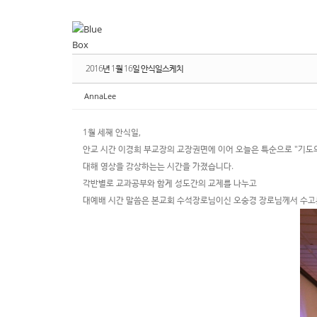
Sketchbook
Sketchbook
스케치북5
스케치북5
Sketchbook
Sketchbook
스케치북5
스케치북5
2016년 1월 16일 안식일스케치
AnnaLee
1월 세째 안식일,
안교 시간 이경희 부교장의 교장권면에 이어 오늘은 특순으로 "기도
대해 영상을 감상하는는 시간을 가졌습니다.
각반별로 교과공부와 함게 성도간의 교제를 나누고
대예배 시간 말씀은 본교회 수석장로님이신 오숭경 장로님께서 수고