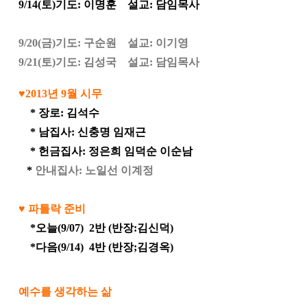
9/14
(
토
)
기도
: 이명훈
설교
: 담임목사
9/20
(금)기도: 구순원
설교: 이기영
9/21
(토)기도: 김성국
설교: 담임목사
♥
2013
년
9
월
시무
*
장로
:
김석수
*
남집사
:
신충명 임재근
*
헌금집사
:
정은희 임덕순 이순남
*
안내집사: 노일선 이계정
♥
파틀락
준비
*
오늘
(9/07) 2반 (반
장:김신덕
)
*
다음
(9/14)
4반 (반장;김경옥)
예수를 생각하는 삶