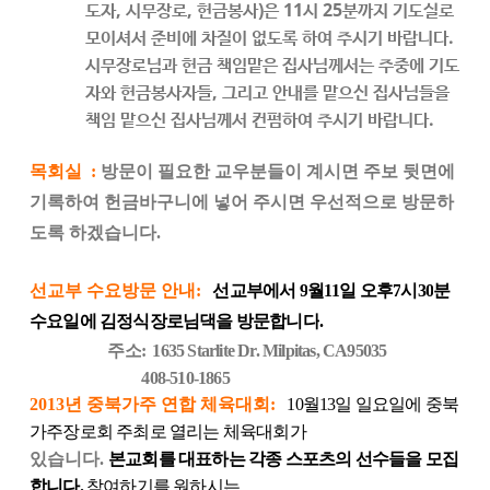
도자
,
시무장로
,
헌금봉사
)
은
11
시
25
분까지 기도실로
모이셔서 준비에 차질이 없도록 하여 주시기 바랍니다
.
시무장로님과 헌금 책임맡은 집사님께서는 주중에 기도
자와 헌금봉사자들
,
그리고 안내를 맡으신 집사님들을
책임 맡으신 집사님께서 컨펌하여 주시기 바랍니다
.
목회실
:
방문이
필요한
교우분들이
계시면
주보
뒷면에
기록하여
헌금바구니에
넣어
주시면
우선적으로
방문하
도록
하겠습니다
.
선교부 수요방문 안내:
선교부에서
9
월
11
일
오후
7
시
30
분
수요일에
김정식장로님댁을
방문합니다
.
주소
:
1635 Starlite Dr.
Milpitas
, CA95035
408-510-1865
2013년 중북가주 연합 체육대회:
10
월
13
일 일요일에 중북
가주장로회 주최로 열리는 체육대회가
있습니다
.
본교회를 대표하는 각종 스포츠의 선수들을 모집
합니다.
참여하기를 원하시는