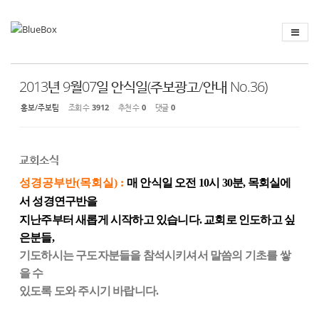
Sketchbook
스케치북5
Sketchbook
스케치북5
2013년 9월07일 안식일(주보광고/안내 No.36)
홍보/주보팀
조회 수
3912
추천 수
0
댓글
0
교회소식
성경공부반(목회실) :
매 안식일 오전
10
시
30
분
,
목회실에
서 성경연구반을
지난주부터 새롭게 시작하고 있습니다
.
교회로 인도하고 싶
은분들
,
기도하시는 구도자분들을 참석시키셔서 말씀의 기초를 쌓
을 수
있도록 도와 주시기 바랍니다
.