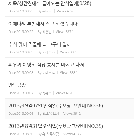
세족/성만찬예식 돌아오는 안식일에(9/28)
Date
2013.09.23
By
admin
Views
4026
이애나씨 부친께서 작고 하셨습니다.
Date
2013.09.22
By
최충업
Views
3674
추석 맞이 먹골배 와 고구마 입하
Date
2013.09.09
By
도리스 리
Views
3939
피유씨 야영회 식당 봉사를 마치고 나서
Date
2013.09.08
By
도리스 리
Views
3884
만두공장
Date
2013.09.07
By
육흥숙
Views
4120
2013년 9월07일 안식일(주보광고/안내 NO.36)
Date
2013.09.06
By
홍보/주보팀
Views
3912
2013년 8월31일 안식일(주보광고/안내 NO.35)
Date
2013.08.30
By
홍보/주보팀
Views
4135