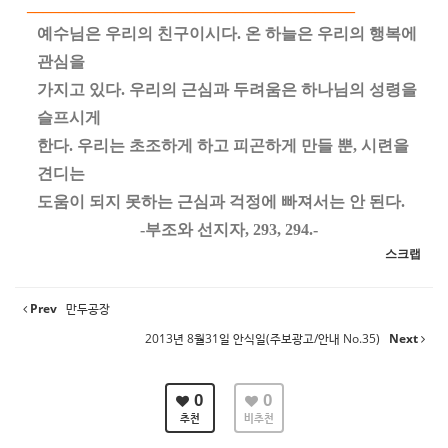
_
________________________________________
예수님은
우리의
친구이시다
.
온
하늘은
우리의
행복에
관심을
가지고
있다
.
우리의
근심과
두려움은
하나님의
성령을
슬프시게
한다
.
우리는
초조하게
하고
피곤하게
만들
뿐
,
시련을
견디는
도움이
되지
못하는
근심과
걱정에
빠져서는
안
된다
.
-
부조와
선지자
, 293, 294.-
스크랩
Prev
만두공장
2013년 8월31일 안식일(주보광고/안내 No.35)
Next
0
0
추천
비추천