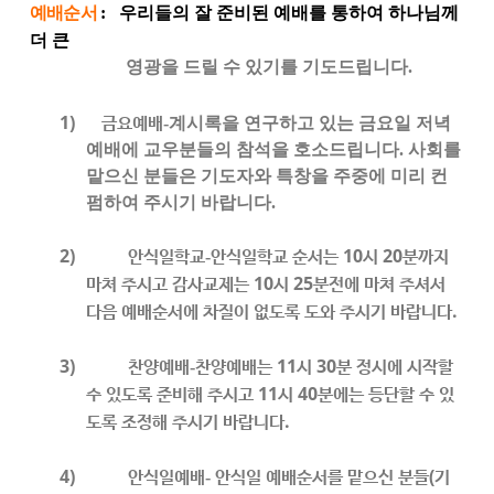
예배순서
:
우리들의 잘 준비된 예배를 통하여 하나님께
더 큰
영광을 드릴 수 있기를 기도드립니다
.
1)
금요예배
-
계시록을 연구하고 있는 금요일 저녁
예배에 교우분들의 참석을 호소드립니다
.
사회를
맡으신 분들은 기도자와 특창을 주중에 미리 컨
펌하여 주시기 바랍니다
.
2)
안식일학교
안식일학교 순서는
10
시
20
분까지
-
마쳐 주시고 감사교제는
10
시
25
분전에 마쳐 주셔서
다음 예배순서에 차질이 없도록 도와 주시기 바랍니다
.
3)
찬양예배
찬양예배는
11
시
30
분 정시에 시작할
-
수 있도록 준비해 주시고
11
시
40
분에는 등단할 수 있
도록 조정해 주시기 바랍니다
.
4)
안식일예배
안식일 예배순서를 맡으신 분들
(
기
-