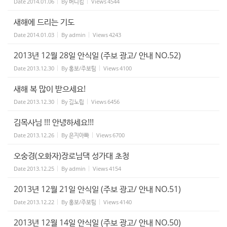
Date
2014.01.06
By
버디킴
Views
4544
새해에 드리는 기도
Date
2014.01.03
By
admin
Views
4243
2013년 12월 28일 안식일 (주보 광고/ 안내 NO.52)
Date
2013.12.30
By
홍보/주보팀
Views
4100
새해 복 많이 받으세요!
Date
2013.12.30
By
김노립
Views
6456
김목사님 !!! 안녕하세요!!!
Date
2013.12.26
By
은지아빠
Views
6700
오숭경(오화자)장로님댁 성가대 초청
Date
2013.12.25
By
admin
Views
4154
2013년 12월 21일 안식일 (주보 광고/ 안내 NO.51)
Date
2013.12.22
By
홍보/주보팀
Views
4140
2013년 12월 14일 안식일 (주보 광고/ 안내 NO.50)