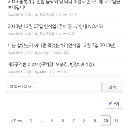
2013 중북가주 연합 음악회 및 테너 이경재 콘서트에 교우님을
초대합니다
Date
2013.12.09
By
홍보/주보팀
Views
13719
2013년 12월 07일 안식일 (주보 광고/ 안내 NO.49)
Date
2013.12.09
By
홍보/주보팀
Views
3917
나는 살았는가 아니면 죽었는가? (안식일 12월 7일 2013년)
Date
2013.12.07
By
samoh
Views
4087
제3구역반 이야기(구역장: 오숭경, 반장: 이기영)
Date
2013.12.06
By
admin
Views
4191
검색
쓰기
Prev
1
...
5
6
7
8
9
10
11