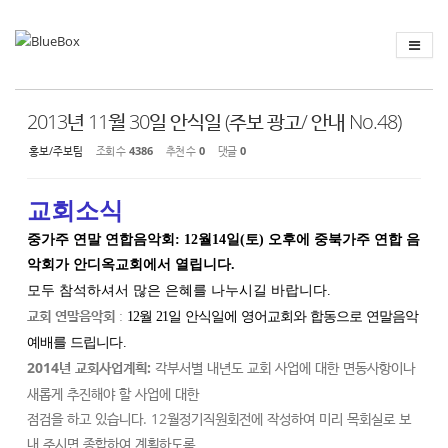
Sketchbook
스케치북5
Sketchbook
스케치북5
2013년 11월 30일 안식일 (주보 광고/ 안내 No.48)
홍보/주보팀
조회 수
4386
추천 수
0
댓글
0
교회소식
중가주 연말 연합음악회:
12월14일(토) 오후에 중북가주 연합 음
악회가 안디옥교회에서 열립니다.
모두 참석하셔서 많은 은혜를 나누시길 바랍니다.
교회 연말음악회
:
12월 21일 안식일에 영어교회와 합동으로 연말음악
예배를 드립니다.
2014년 교회사업계획:
각부서별 내년도 교회 사업에 대한 면동사항이나
새롭게 추진해야 할 사업에 대한
점검을 하고 있습니다. 12월정기직원회전에 작성하여 미리 목회실로 보
내 주시면 종합하여 계획하도록