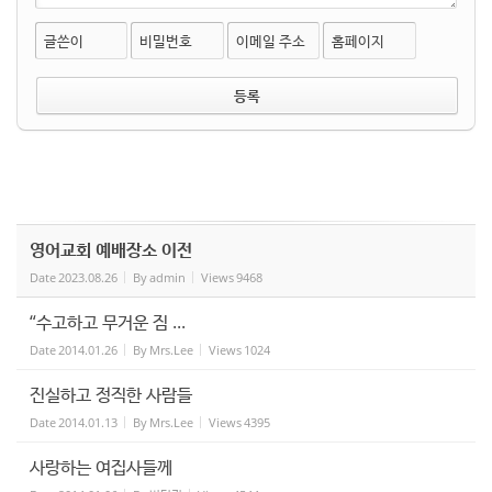
글쓴이
비밀번호
이메일 주소
홈페이지
영어교회 예배장소 이전
Date
2023.08.26
By
admin
Views
9468
“수고하고 무거운 짐 ...
Date
2014.01.26
By
Mrs.Lee
Views
1024
진실하고 정직한 사람들
Date
2014.01.13
By
Mrs.Lee
Views
4395
사랑하는 여집사들께