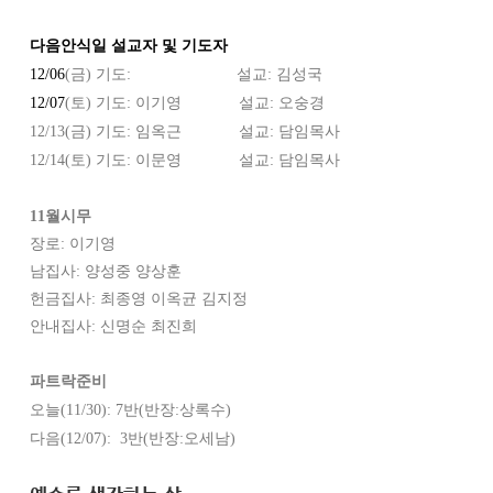
다음안식일 설교자 및 기도자
1
2
/
06
(금)
기
도:
설교:
김성국
12/
07
(토)
기도: 이기영
설교:
오숭경
12
/13
(금) 기도: 임옥근
설교: 담임목사
12
/14
(토) 기도: 이문영
설교: 담임목사
1
1
월시무
장로:
이기영
남집사:
양성중 양상훈
헌금집사:
최종영 이옥균 김지정
안
내집사:
신명순 최진희
파트락준비
오늘(1
1/
30
)
: 7
반(반장:상록수
)
다음(1
2
/07
):
3반(반장:오세남
)