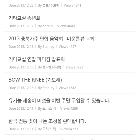
Date
2013.12.22
By
홍보/주보팀
Views
4241
기타교실 송년회
Date
2013.12.17
By
admin
Views
4040
2013 중북가주 연합 음악회 - 마운튼뷰 교회
Date
2013.12.16
By
Stanley
Views
4127
기타교실 연말 파티겸 발표회
Date
2013.12.16
By
토닥토닥사랑
Views
3922
BOW THE KNEE (기도해)
Date
2013.12.13
By
Stanley
Views
4818
유기농 새송이 버섯을 이번 주만 구입할 수 있습니다.
Date
2013.12.11
By
도리스 리
Views
4289
한국 전통 맛이 나는 조청을 판매합니다.
Date
2013.12.11
By
도리스 리
Views
4723