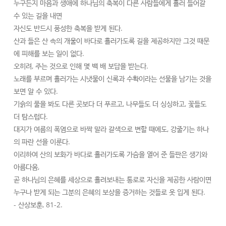
누구든지 마음과 생애에 하나님의 축복이 다른 사람들에게 흘러 들어갈
수 있는 길을 내면
자신도 반드시 풍성한 축복을 받게 된다.
산과 들은 산 속의 개울이 바다로 흘러가도록 길을 제공하지만 그것 때문
에 피해를 보는 일이 없다.
오히려, 주는 것으로 인해 몇 백 배 보답을 받는다.
노래를 부르며 흘러가는 시냇물이 신록과 수확이라는 선물을 남기는 것을
보면 알 수 있다.
기슭의 풀을 봐도 다른 곳보다 더 푸르고, 나무들도 더 싱싱하고, 꽃들도
더 탐스럽다.
대지가 여름의 폭염으로 바짝 말라 갈색으로 변할 때에도, 강줄기는 하나
의 파란 선을 이룬다.
이리하여 산의 보화가 바다로 흘러가도록 가슴을 열어 준 들판은 생기와
아름다움,
곧 하나님의 은혜를 세상으로 흘려보내는 통로로 자신을 제공한 사람이면
누구나 받게 되는 그분의 은혜의 보상을 증거하는 것들로 옷 입게 된다.
- 산상보훈, 81-2.