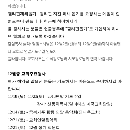
하겠습니다.
필리핀재해돕기
:
필리핀
지진 피해
돕기를
요청하는
메일이
합
회로부터
왔습니다
.
헌금에
참여하시기
를
원하시는
분들은
헌금봉투에
"
필리핀돕기
"
로
기입하여
하시
면
합회로
보내도록
하겠습니다
담임목사 출타:
담임목사님은 12월2일(일)부터 12월9일(월)까지 아틀랜
타 교회로 연말기도주일 인도차
출타합니다. 교회사무는 수석장로님과 시무장로님께 연락 바랍니다.
1
2
월중 교
회주요행사
행사
책임을
맡으신
분들은
기도하시는
마음으로
준비하시길
바
랍니다
.
1
1
/1
8
(
월
)
-11/23(토) 2013연말 기도주일
강사: 신동희목사(밀피타스 미국교회담임)
12/14 (토) - 중북가주 합동 연말 음악회(안디옥교회)
1
2
/
21
(
토
) -
교회연말음악회
12/21 (토) - 12월 정기 직원회