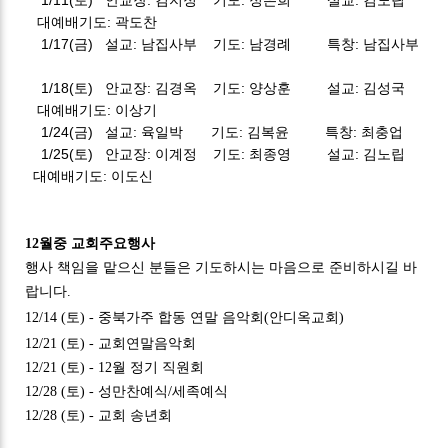
대예배기도: 곽도찬
1/17(금)
설교: 남집사부 기도: 남경례 특창: 남집사부
1/18(토)
안교장: 김경옥 기도: 양상훈 설교: 김성국
대예배기도: 이상기
1/24(금)
설교: 육일박 기도: 김복윤 특창: 최충업
1/25(토) 안교장: 이계정 기도: 최종영 설교: 김노립
대예배기도: 이도신
1
2
월중 교
회주요행사
행사
책임을
맡으신
분들은
기도하시는
마음으로
준비하시길
바
랍니다
.
1
2/14 (토) - 중북가주 합동 연말 음악회(안디옥교회)
1
2
/
21
(
토
) -
교회연
말음악회
12/21 (토) - 12월 정기 직원회
12/28 (토) - 성만찬예식/세족예식
12/28 (토) - 교회 송년회