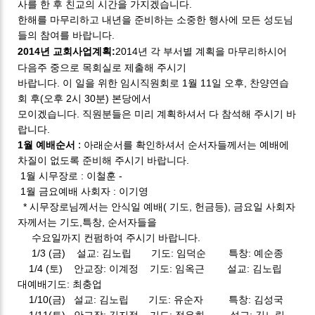
사를 한 후 친교의 시간을 가지겠습니다.
한해를 마무리하고 내년을 준비하는 소중한 행사에 모든 성도님
들의 참여를 바랍니다.
2014년 교회사업계획:
2014년 각 부서별 계획을 마무리하시어
다음주 중으로 목회실로 제출해 주시기
바랍니다.
이 일을 위한 임시직원회로 1월 11일 오후, 찬양연습
회 후(오후 2시 30분) 본당에서
모이겠습니다. 직원분들은 미리 계획하셔서 다 참석해 주시기 바
랍니다.
:
1월 예배순서
아래순서를 확인하셔서 순서자들께서는 예배에
차질이 없도록 준비해 주시기 바랍니다.
1월 시무장로 : 이철훈 -
1월 금요예배 사회자 : 이기영
* 시무장로님께서는 안식일 예배( 기도, 헌금등), 금요일 사회자
자께서는 기도,특창, 순서자들을
수요일까지 컨펌하여 주시기 바랍니다.
1/3 (금) 설교: 김노립 기도: 임덕순 특창: 예순종
1/4 (토)
안교장: 이계정 기도: 임옥근
설교: 김노립
대예배기도: 최충업
1/10(금)
설교: 김노립 기도: 유순자 특창: 김성국
1/11(토)
안교장: 김지정 기도: 정은희 설교: 김노립