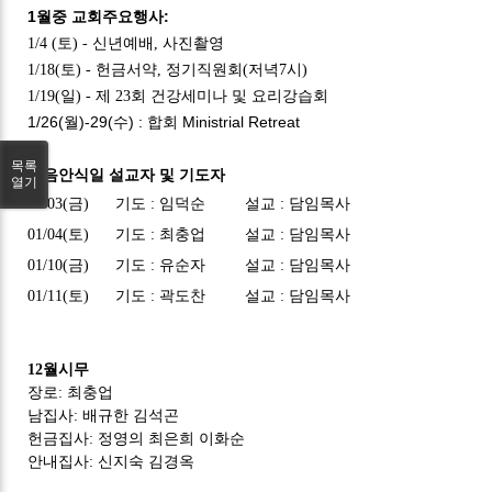
1월중 교회주요행사:
1/4 (토) - 신년예배, 사진촬영
1/18(토) - 헌금서약, 정기직원회(저녁7시)
1/19(일) - 제 23회 건강세미나 및 요리강습회
1/26(월)-29(수)
: 합회 Ministrial Retreat
목록
다음안식일 설교자 및 기도자
열기
01/03(금) 기도 : 임덕순 설교 : 담임목사
01/04(토) 기도 : 최충업 설교 :
담임목사
01/10(금)
기도 : 유순자 설교 :
담임목사
01/11(토) 기도 : 곽도찬 설교 : 담임목사
1
2
월시무
장로:
최충업
남집사:
배규한 김석곤
헌금집사:
정영의 최은희 이화순
안
내집사:
신
지숙 김경옥