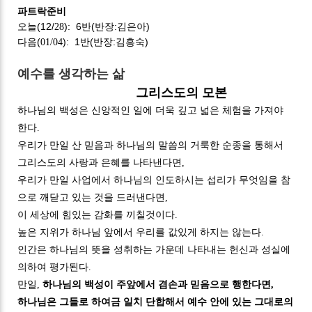
파트락준비
오늘(1
2
/
)
: 6
반(반장:김은아
)
28
다음(
): 1반(반장:김흥숙)
01/04
예수를 생각하는 삶
그리스도의 모본
하나님의 백성은 신앙적인 일에 더욱 깊고 넓은 체험을 가져야
한다
.
우리가 만일 산 믿음과 하나
님
의 말씀의 거룩한 순종을 통해서
그리스도의 사랑과 은혜를 나타낸다면
,
우리가 만일 사업에서
하나님의
인도하시는 섭리가 무엇임을 참
으로 깨닫고 있는 것을 드러낸다면
,
이 세상에 힘있는
감화를 끼칠것이다.
높은 지위가 하나님 앞에서 우리를 값있게 하지는 않는다
.
인간은 하나님
의 뜻을 성취하는
가운데 나타내는 헌신과 성실에
의하여 평가된다
.
만일
,
하나님의 백성이 주앞에서
겸손과 믿음으로 행한다면
,
하나님은 그들로 하여금 일치 단합해서 예수 안에 있는 그대
로의